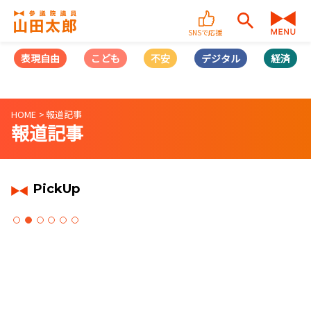
SNSで応援
表現自由
こども
不安
デジタル
経済
HOME
報道記事
報道記事
PickUp