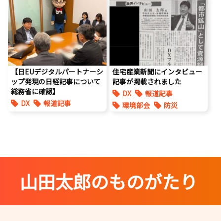
経済政策
【日EUデジタルパートナーシ
住宅産業新聞にインタビュー
ップ発現の日経記事について
記事が掲載されました
総務省に確認】
DX
報道記事
DX
報道記事
環境部会
防災
山田太郎のものがたり