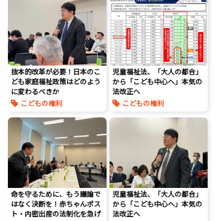
児童福祉法
児童虐待対策
社会的養護
養子縁組
抜本的改革が必要！日本のこ
児童福祉法、「大人の都合」
ども家庭福祉政策はどのよう
から「こども中心へ」本気の
に変わるべきか
法改正へ
こどもの権利
こどもの権利
こども政策
議員連盟
こども政策
障がい児者支援
児童福祉法
養子縁組
養子縁組
命を守るために、もう議論で
児童福祉法、「大人の都合」
はなく決断を！赤ちゃんポス
から「こども中心へ」本気の
ト・内密出産の法制化を急げ
法改正へ