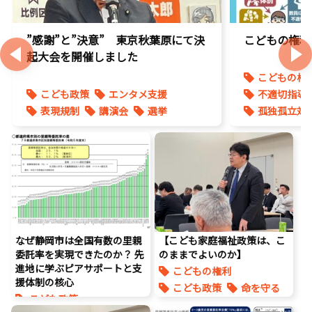
”感謝”と”決意” 東京秋葉原にて決
こどもの権利
起大会を開催しました
こどもの権
こども政策
エンタメ支援
不適切指導
表現規制
講演会
選挙
孤独孤立対
なぜ静岡市は全国有数の里親
【こども家庭福祉政策は、こ
委託率を実現できたのか？ 先
のままでよいのか】
進地に学ぶピアサポートと支
こどもの権利
援体制の核心
こども政策
命を守る
こども政策
養子縁組