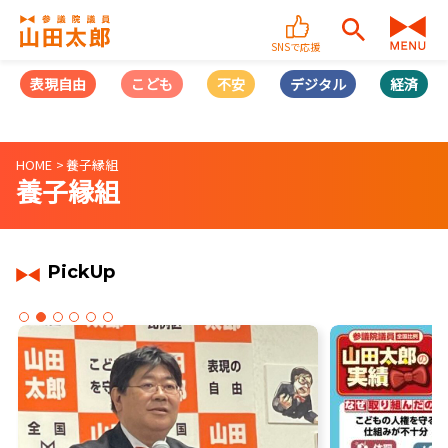
SNSで応援
表現自由
こども
不安
デジタル
経済
HOME
養子縁組
養子縁組
PickUp