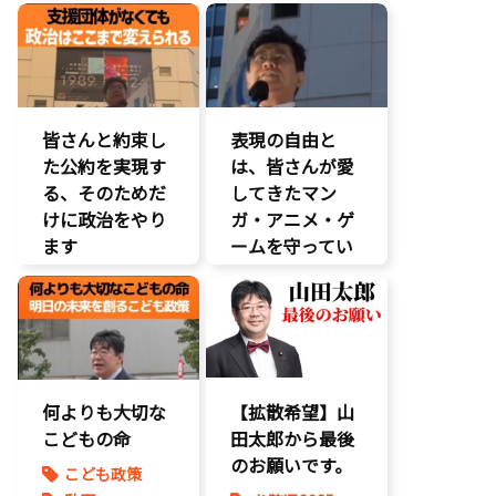
表現規制
参院選2025
皆さんと約束し
表現の自由と
た公約を実現す
は、皆さんが愛
る、そのためだ
してきたマン
けに政治をやり
ガ・アニメ・ゲ
ます
ームを守ってい
くことができる
動画
ということ
参院選2025
表現規制
エンタメ支援
動画
参院選2025
何よりも大切な
【拡散希望】山
こどもの命
田太郎から最後
のお願いです。
こども政策