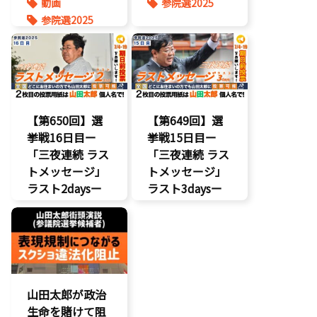
動画
参院選2025
参院選2025
【第650回】選
【第649回】選
挙戦16日目ー
挙戦15日目ー
「三夜連続 ラス
「三夜連続 ラス
トメッセージ」
トメッセージ」
ラスト2daysー
ラスト3daysー
動画
参院選2025
参院選2025
山田太郎が政治
生命を賭けて阻