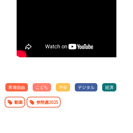
表現自由
こども
不安
デジタル
経済
動画
参院選2025