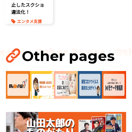
止したスクショ
違法化！
エンタメ支援
二次創作保護
動画
参院選2025
海賊版
Other pages
知的財産
著作権
街宣活動
表現規制