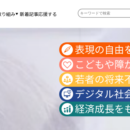
取り組み
新着記事
応援する
表現の自由
こどもや障
若者の将来
デジタル社
経済成長を