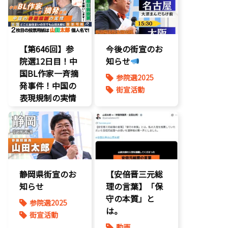
【第646回】参
今後の街宣のお
院選12日目！中
知らせ
国BL作家一斉摘
参院選2025
発事件！中国の
街宣活動
表現規制の実情
静岡県街宣のお
【安倍晋三元総
知らせ
理の言葉】「保
守の本質」と
参院選2025
は。
街宣活動
動画