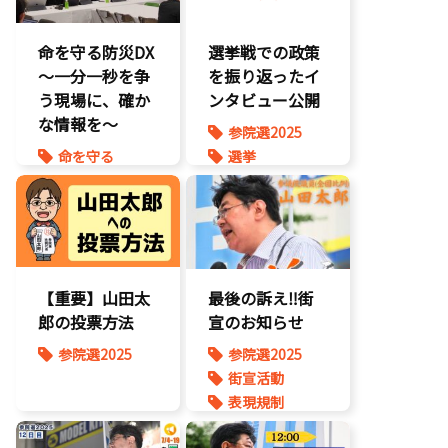
命を守る防災DX
選挙戦での政策
～一分一秒を争
を振り返ったイ
う現場に、確か
ンタビュー公開
な情報を～
参院選2025
命を守る
選挙
防災
【重要】山田太
最後の訴え‼街
郎の投票方法
宣のお知らせ
参院選2025
参院選2025
街宣活動
表現規制