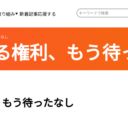
取り組み
新着記事
応援する
たなし
る権利、もう待
、もう待ったなし