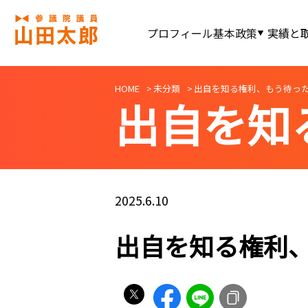
プロフィール
基本政策
実績と
HOME
未分類
出自を知る権利、もう待っ
出自を知
2025.6.10
出自を知る権利