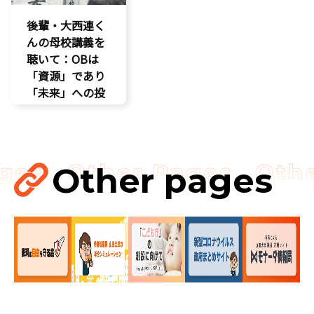
後輩・大西連く
んの母校講義を
聴いて：OBは
「資源」であり
「未来」への投
資だ
孤独孤立対策
視察
講演会
Other pages