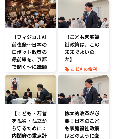
務副大臣がイン
の核心
ドネシア法務副
こども政策
大臣に運営……
児童福祉法
エンタメ支援
児童虐待対策
【フィジカルAI
【こども家庭福
エンタメ産業
社会的養護
前夜祭～日本の
促進
祉政策は、この
養子縁組
ロボット政策の
デジタル著作
ままでよいの
権
最前線を、京都
か】
国会質疑
で聞く～に講師
こどもの権利
海賊版
として登壇。会
こども政策
知的財産
場は満員御礼、
命を守る
経済政策
絶えない人の出
養子縁組
著作権
入りと……
AI
【こども・若者
抜本的改革が必
を孤独・孤立か
要！日本のこど
ら守るために：
も家庭福祉政策
内閣府の重点計
はどのように変