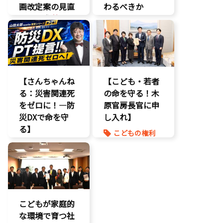
画改定案の見直
わるべきか
しを要求
】
こどもの権利
いじめ対策
こども政策
こどもの権利
議員連盟
こども政策
障がい児者支
援
不登校支援
【さんちゃんね
【こども・若者
養子縁組
命を守る
る：災害関連死
の命を守る！木
子育て支援拡
をゼロに！―防
充
原官房長官に申
災DXで命を守
孤独孤立対策
し入れ】
る】
将来不安
こどもの権利
自民党
DX
こども政策
命を守る
命を守る
防災
孤独孤立対策
こどもが家庭的
な環境で育つ社