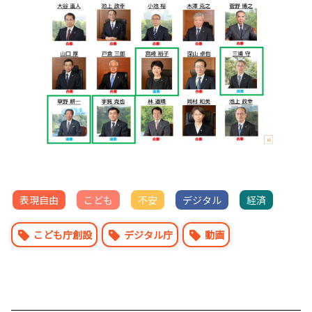
表現自由
こども
不安
デジタル
経済
こども庁創設
デジタル庁
動画