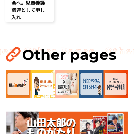
会へ。児童養護
議連として申し
入れ
こども政策
児童福祉法
児童虐待対策
命を守る
Other pages