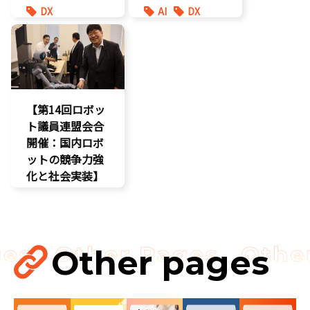
DX
AI
DX
報道記事
最先端技術
環境部会
製造業
防災
【第14回ロボッ
ト議員連盟会合
開催：国内ロボ
ットの競争力強
化と社会実装】
DX
最先端技術
製造業
Other pages