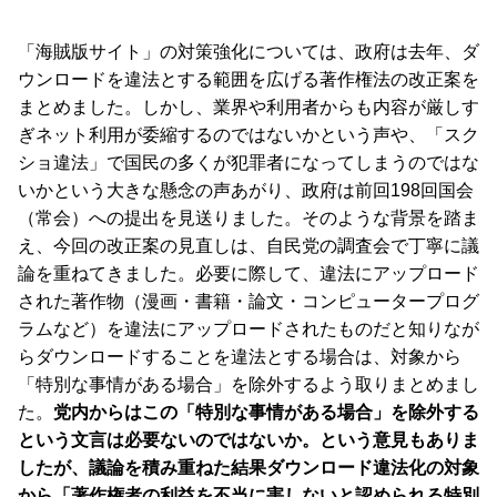
「海賊版サイト」の対策強化については、政府は去年、ダ
ウンロードを違法とする範囲を広げる著作権法の改正案を
まとめました。しかし、業界や利用者からも内容が厳しす
ぎネット利用が委縮するのではないかという声や、「スク
ショ違法」で国民の多くが犯罪者になってしまうのではな
いかという大きな懸念の声あがり、政府は前回198回国会
（常会）への提出を見送りました。そのような背景を踏ま
え、今回の改正案の見直しは、自民党の調査会で丁寧に議
論を重ねてきました。必要に際して、違法にアップロード
された著作物（漫画・書籍・論文・コンピュータープログ
ラムなど）を違法にアップロードされたものだと知りなが
らダウンロードすることを違法とする場合は、対象から
「特別な事情がある場合」を除外するよう取りまとめまし
た。
党内からはこの「特別な事情がある場合」を除外する
という文言は必要ないのではないか。という意見もありま
したが、議論を積み重ねた結果ダウンロード違法化の対象
から「著作権者の利益を不当に害しないと認められる特別