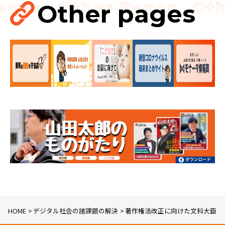
経済政策
Other pages
製造業
議員連盟
HOME
デジタル社会の諸課題の解決
著作権法改正に向けた文科大臣申