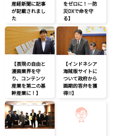
産経新聞に記事
デジタル著作
をゼロに！―防
権
が記載されまし
災DXで命を守
国会質疑
た
る】
海賊版
報道記事
DX
知的財産
知的財産
命を守る
経済政策
著作権
防災
著作権
【表現の自由と
【インドネシア
漫画業界を守
海賊版サイトに
り、コンテンツ
ついて政府から
産業を第二の基
画期的答弁を獲
幹産業に！】
得!!】
エンタメ支援
エンタメ支援
二次創作保護
エンタメ産業
促進
著作権
デジタル著作
表現規制
権
規制改革