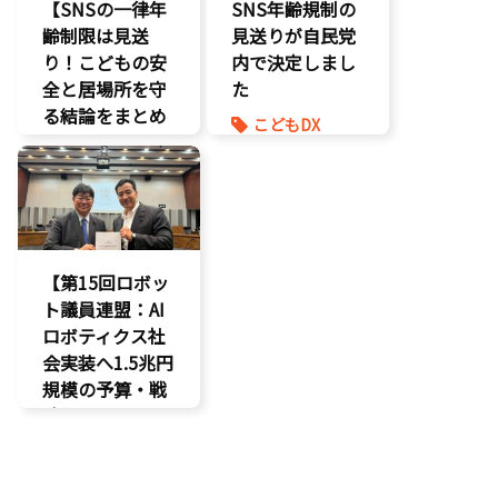
国会質疑
【SNSの一律年
SNS年齢規制の
海賊版
齢制限は見送
見送りが自民党
知的財産
り！こどもの安
内で決定しまし
経済政策
全と居場所を守
た
著作権
る結論をまとめ
こどもDX
表現規制
ました】
こどもの権利
質問主意書
こどもDX
こども政策
こどもの権利
ゲーム規制
こども政策
表現規制
【第15回ロボッ
ト議員連盟：AI
ロボティクス社
会実装へ1.5兆円
規模の予算・戦
略提言】
AI
最先端技術