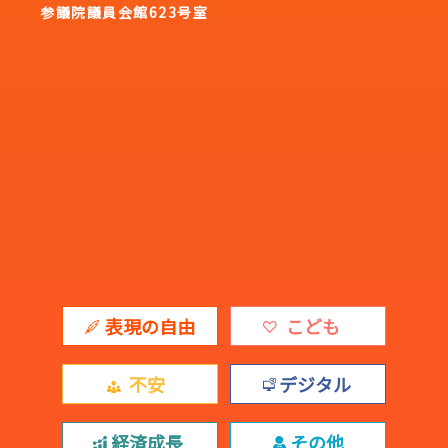
参議院議員会館623号室
表現の自由
こども
不安
デジタル
経済成長
その他