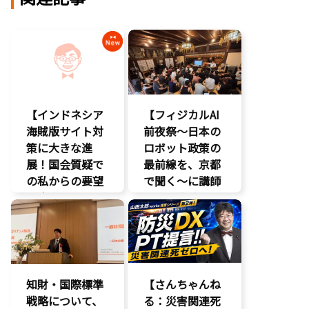
【インドネシア
【フィジカルAI
海賊版サイト対
前夜祭～日本の
策に大きな進
ロボット政策の
展！国会質疑で
最前線を、京都
の私からの要望
で聞く～に講師
に応え、三谷法
として登壇。会
務副大臣がイン
場は満員御礼、
ドネシア法務副
絶えない人の出
大臣に運営……
入りと……
エンタメ支援
AI
知財・国際標準
【さんちゃんね
エンタメ産業
戦略について、
促進
る：災害関連死