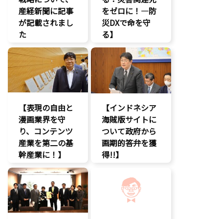
産経新聞に記事
デジタル著作
をゼロに！―防
権
が記載されまし
災DXで命を守
国会質疑
た
る】
海賊版
報道記事
DX
知的財産
知的財産
命を守る
経済政策
著作権
防災
著作権
【表現の自由と
【インドネシア
漫画業界を守
海賊版サイトに
り、コンテンツ
ついて政府から
産業を第二の基
画期的答弁を獲
幹産業に！】
得!!】
エンタメ支援
エンタメ支援
二次創作保護
エンタメ産業
促進
著作権
デジタル著作
表現規制
権
規制改革