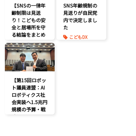
国会質疑
【SNSの一律年
SNS年齢規制の
海賊版
齢制限は見送
見送りが自民党
知的財産
り！こどもの安
内で決定しまし
経済政策
全と居場所を守
た
著作権
る結論をまとめ
こどもDX
表現規制
ました】
こどもの権利
質問主意書
こどもDX
こども政策
こどもの権利
ゲーム規制
こども政策
表現規制
【第15回ロボッ
ト議員連盟：AI
ロボティクス社
会実装へ1.5兆円
規模の予算・戦
略提言】
AI
最先端技術