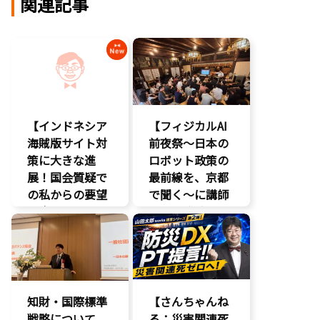
関連記事
【インドネシア
【フィジカルAI
海賊版サイト対
前夜祭～日本の
策に大きな進
ロボット政策の
展！国会質疑で
最前線を、京都
の私からの要望
で聞く～に講師
に応え、三谷法
として登壇。会
務副大臣がイン
場は満員御礼、
ドネシア法務副
絶えない人の出
大臣に運営……
入りと……
エンタメ支援
AI
知財・国際標準
【さんちゃんね
エンタメ産業
戦略について、
促進
る：災害関連死