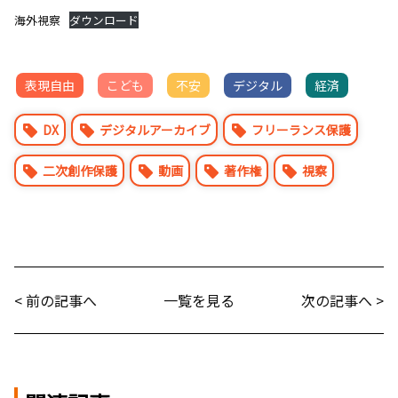
海外視察
ダウンロード
表現自由
こども
不安
デジタル
経済
DX
デジタルアーカイブ
フリーランス保護
二次創作保護
動画
著作権
視察
< 前の記事へ
一覧を見る
次の記事へ >