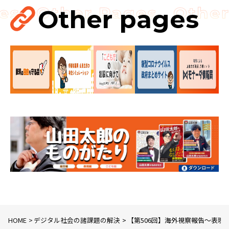
経済政策
Other pages
製造業
議員連盟
HOME
デジタル社会の諸課題の解決
【第506回】海外視察報告〜表現の自