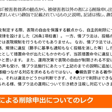
を制定する際、表現の自由を保護する観点から、自主的削除に
律を設けました（26条1項柱書）。 一方、情プラ法は、投稿
では表現規制を行うものでもありません。 なお、情プラ法では
務、規律に違反（勝手に基準も通知もなく投稿を消した等）し
たとして措置命令が出たにもかかわらず、当該措置命令に違反
いと思います。 また、運用次第で表現の自由が制限される不安
安の声も受け、情プラ法施行にあたって上記のまでの説明に追加
萎縮つながる対応を求めるものではない。 ●親告罪である著
も、それは違法かどうかは判断できず、それだけで削除はできな
られる様、情プラ法の運用について引き続き注視し対応ていき