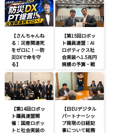
務副大臣がイン
場は満員御礼、
ドネシア法務副
絶えない人の出
大臣に運営……
入りと……
エンタメ支援
AI
【さんちゃんね
【第15回ロボッ
エンタメ産業
る：災害関連死
促進
ト議員連盟：AI
をゼロに！―防
デジタル著作
ロボティクス社
権
災DXで命を守
会実装へ1.5兆円
国会質疑
る】
規模の予算・戦
海賊版
略提言】
DX
知的財産
命を守る
AI
経済政策
防災
最先端技術
著作権
経済政策
製造業
【第14回ロボッ
【日EUデジタル
議員連盟
ト議員連盟開
パートナーシッ
催：国産ロボッ
プ発現の日経記
トと社会実装の
事について総務