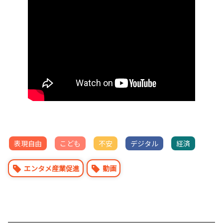
表現自由
こども
不安
デジタル
経済
エンタメ産業促進
動画