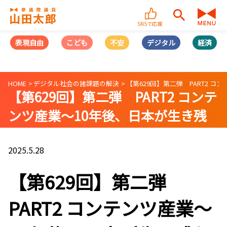
SNSで応援
表現自由
こども
不安
デジタル
経済
HOME
デジタル社会の諸課題の解決
【第629回】第二弾 PART2 コ
【第629回】第二弾 PART2 コンテ
ンツ産業〜10年後、日本が生き残
れるかはマンガ・アニメ・ゲームに
かかってる！〜(2025/05/28)
2025.5.28
【第629回】第二弾
PART2 コンテンツ産業〜