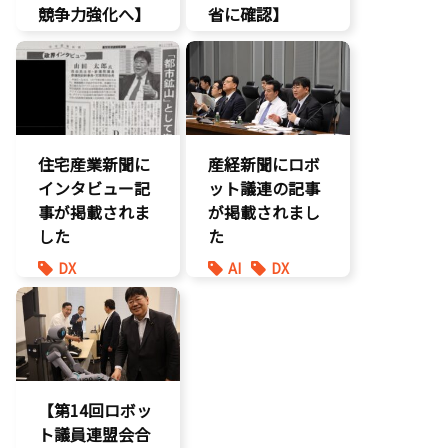
競争力強化へ】
省に確認】
AI
DX
経済政策
報道記事
製造業
議員連盟
住宅産業新聞に
産経新聞にロボ
インタビュー記
ット議連の記事
事が掲載されま
が掲載されまし
した
た
DX
AI
DX
報道記事
最先端技術
環境部会
製造業
防災
【第14回ロボッ
ト議員連盟会合