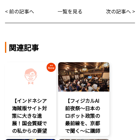
< 前の記事へ
一覧を見る
次の記事へ >
関連記事
【インドネシア
【フィジカルAI
海賊版サイト対
前夜祭～日本の
策に大きな進
ロボット政策の
展！国会質疑で
最前線を、京都
の私からの要望
で聞く～に講師
に応え、三谷法
として登壇。会