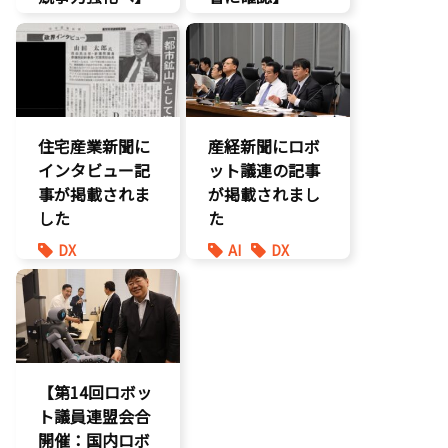
AI
DX
経済政策
報道記事
製造業
議員連盟
住宅産業新聞に
産経新聞にロボ
インタビュー記
ット議連の記事
事が掲載されま
が掲載されまし
した
た
DX
AI
DX
報道記事
最先端技術
環境部会
製造業
防災
【第14回ロボッ
ト議員連盟会合
開催：国内ロボ