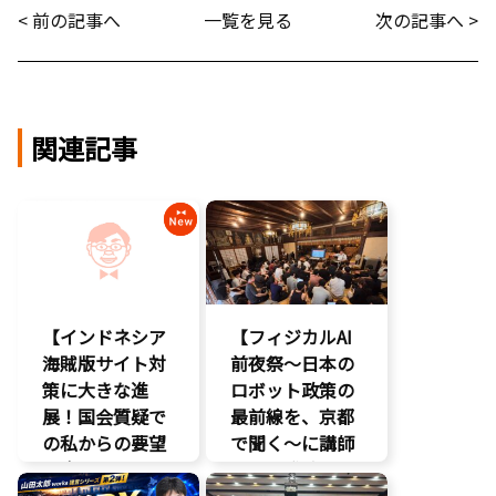
< 前の記事へ
一覧を見る
次の記事へ >
関連記事
【インドネシア
【フィジカルAI
海賊版サイト対
前夜祭～日本の
策に大きな進
ロボット政策の
展！国会質疑で
最前線を、京都
の私からの要望
で聞く～に講師
に応え、三谷法
として登壇。会
務副大臣がイン
場は満員御礼、