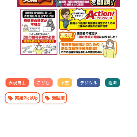
表現自由
こども
不安
デジタル
経済
実績PickUp
海賊版