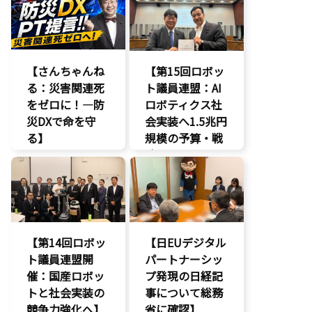
ドネシア法務副
絶えない人の出
大臣に運営……
入りと……
エンタメ支援
AI
【さんちゃんね
【第15回ロボッ
エンタメ産業
る：災害関連死
促進
ト議員連盟：AI
をゼロに！―防
デジタル著作
ロボティクス社
権
災DXで命を守
会実装へ1.5兆円
国会質疑
る】
規模の予算・戦
海賊版
略提言】
DX
知的財産
命を守る
AI
経済政策
防災
最先端技術
著作権
経済政策
製造業
【第14回ロボッ
【日EUデジタル
議員連盟
ト議員連盟開
パートナーシッ
催：国産ロボッ
プ発現の日経記
トと社会実装の
事について総務
競争力強化へ】
省に確認】