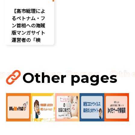
自民党
【高市総理によ
るベトナム・フ
ン首相への海賊
版マンガサイト
運営者の「検
挙」の要請を実
現!!果たされな
い場合はODAの
見直し……
Other pages
国会
国会質疑
海賊版
知的財産