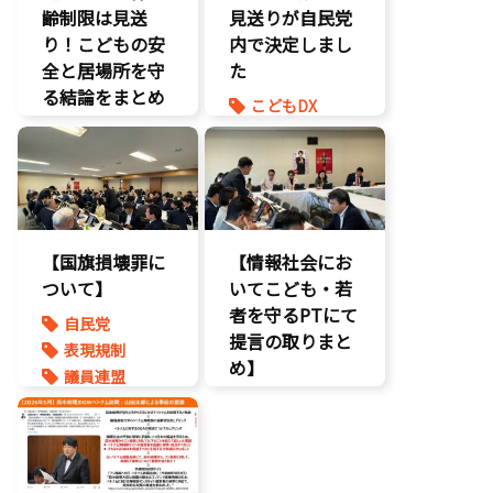
海賊版
齢制限は見送
見送りが自民党
知的財産
り！こどもの安
内で決定しまし
経済政策
全と居場所を守
た
著作権
る結論をまとめ
こどもDX
表現規制
ました】
こどもの権利
質問主意書
こどもDX
こども政策
こどもの権利
ゲーム規制
こども政策
表現規制
【国旗損壊罪に
【情報社会にお
ついて】
いてこども・若
者を守るPTにて
自民党
提言の取りまと
表現規制
め】
議員連盟
こどもの権利
こども政策
ネット上の誹
謗中傷