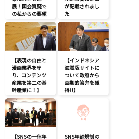
展！国会質疑で
が記載されまし
の私からの要望
た
に応え、三谷法
報道記事
務副大臣がイン
知的財産
ドネシア法務副
著作権
大臣に運営……
エンタメ支援
【表現の自由と
【インドネシア
エンタメ産業
漫画業界を守
促進
海賊版サイトに
り、コンテンツ
デジタル著作
ついて政府から
権
産業を第二の基
画期的答弁を獲
国会質疑
幹産業に！】
得!!】
海賊版
エンタメ支援
エンタメ支援
知的財産
二次創作保護
エンタメ産業
経済政策
促進
著作権
著作権
デジタル著作
表現規制
権
規制改革
国会質疑
【SNSの一律年
SNS年齢規制の