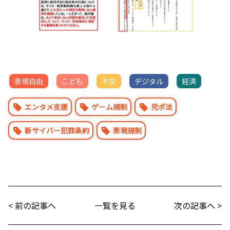
表現自由
こども
不安
デジタル
経済
エンタメ支援
ゲーム規制
児ポ法
新サイバー犯罪条約
表現規制
< 前の記事へ
一覧を見る
次の記事へ >