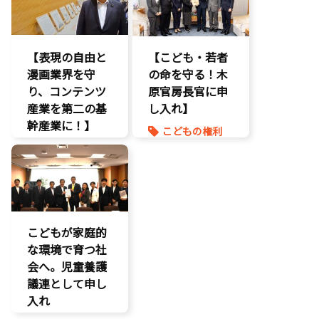
議員連盟
著作権
障がい児者支
援
【表現の自由と
養子縁組
【こども・若者
漫画業界を守
の命を守る！木
り、コンテンツ
原官房長官に申
産業を第二の基
し入れ】
幹産業に！】
こどもの権利
エンタメ支援
こども政策
二次創作保護
命を守る
著作権
孤独孤立対策
表現規制
規制改革
こどもが家庭的
な環境で育つ社
会へ。児童養護
議連として申し
入れ