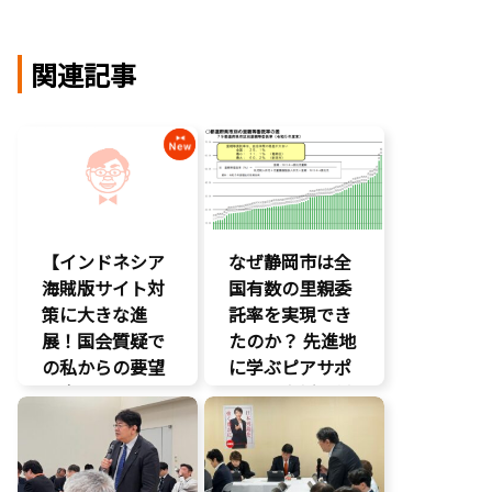
関連記事
【インドネシア
なぜ静岡市は全
海賊版サイト対
国有数の里親委
策に大きな進
託率を実現でき
展！国会質疑で
たのか？ 先進地
の私からの要望
に学ぶピアサポ
に応え、三谷法
ートと支援体制
務副大臣がイン
の核心
ドネシア法務副
こども政策
大臣に運営……
児童福祉法