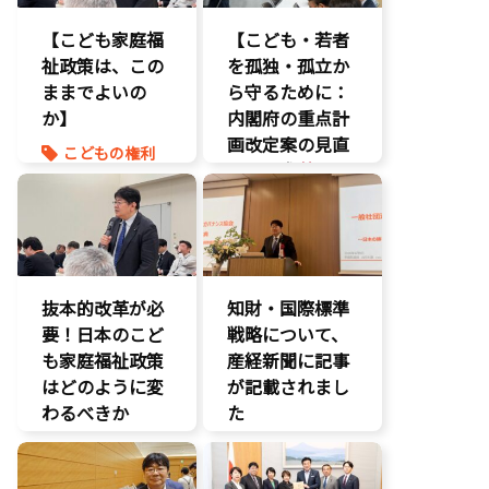
エンタメ支援
児童虐待対策
【こども家庭福
【こども・若者
エンタメ産業
社会的養護
祉政策は、この
促進
を孤独・孤立か
養子縁組
ままでよいの
デジタル著作
ら守るために：
権
か】
内閣府の重点計
国会質疑
画改定案の見直
こどもの権利
海賊版
しを要求
】
こども政策
知的財産
命を守る
いじめ対策
経済政策
養子縁組
こどもの権利
著作権
こども政策
不登校支援
抜本的改革が必
知財・国際標準
命を守る
要！日本のこど
戦略について、
子育て支援拡
も家庭福祉政策
産経新聞に記事
充
はどのように変
が記載されまし
孤独孤立対策
わるべきか
た
将来不安
自民党
こどもの権利
報道記事
こども政策
知的財産