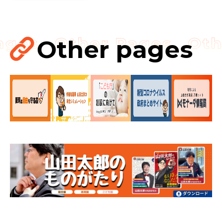
こども政策
児童福祉法
児童虐待対策
命を守る
Other pages