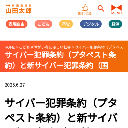
SNSで応援
表現自由
こども
不安
デジタル
経済
HOME
こどもや障がい者に優しい社会
サイバー犯罪条約（プタペスト
サイバー犯罪条約（プタペスト条
約）と新サイバー犯罪条約（国
連）、児童ポルノと創作表現等の関
係に関する誤解について
2025.6.27
サイバー犯罪条約（プタ
ペスト条約）と新サイバ