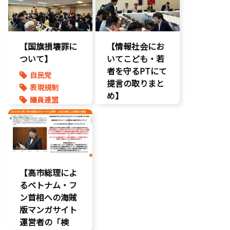
こどもの権利
ゲーム規制
こども政策
表現規制
【国旗損壊罪に
【情報社会にお
ついて】
いてこども・若
者を守るPTにて
自民党
提言の取りまと
表現規制
め】
議員連盟
こどもの権利
こども政策
ネット上の誹
謗中傷
自民党
【高市総理によ
るベトナム・フ
ン首相への海賊
版マンガサイト
運営者の「検