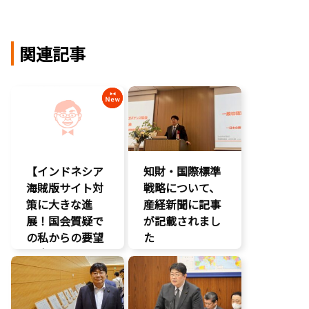
関連記事
【インドネシア
知財・国際標準
海賊版サイト対
戦略について、
策に大きな進
産経新聞に記事
展！国会質疑で
が記載されまし
の私からの要望
た
に応え、三谷法
報道記事
務副大臣がイン
知的財産
ドネシア法務副
著作権
大臣に運営……