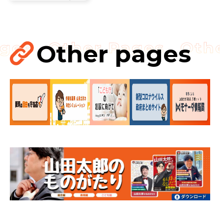
挙」の要請を実
現!!果たされな
い場合はODAの
見直し……
Other pages
国会
国会質疑
海賊版
知的財産