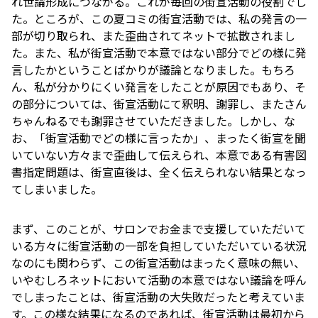
れ世論形成につながる。これが毎回の街宣活動の役割でし
た。ところが、この夏コミの街宣活動では、私の発言の一
部が切り取られ、また歪曲されてネットで拡散されまし
た。また、私が街宣活動で本意ではない部分でどの様に発
言したかということばかりが議論となりました。もちろ
ん、私が分かりにくい発言をしたことが原因でもあり、そ
の部分については、街宣活動にて釈明、謝罪し、またさん
ちゃんねるでも謝罪させていただきました。しかし、な
お、「街宣活動でどの様に言ったか」、まったく街宣を聞
いていない方々まで歪曲して伝えられ、本意である有害図
書指定問題は、街宣直後は、全く伝えられない結果となっ
てしまいました。
まず、このことが、サロンでお金まで支援していただいて
いる方々に街宣活動の一部を負担していただいている状況
なのにも関わらず、この街宣活動はまったく意味の無い、
いやむしろネットにおいて活動の本意ではない議論を呼ん
でしまったことは、街宣活動の大失敗だったと考えていま
す。この様な結果になるのであれば、街宣活動は最初から