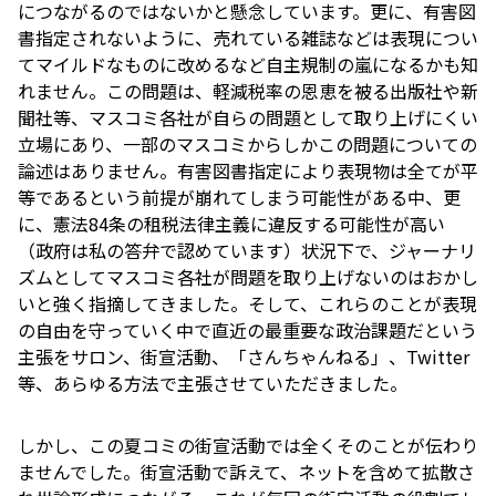
につながるのではないかと懸念しています。更に、有害図
書指定されないように、売れている雑誌などは表現につい
てマイルドなものに改めるなど自主規制の嵐になるかも知
れません。この問題は、軽減税率の恩恵を被る出版社や新
聞社等、マスコミ各社が自らの問題として取り上げにくい
立場にあり、一部のマスコミからしかこの問題についての
論述はありません。有害図書指定により表現物は全てが平
等であるという前提が崩れてしまう可能性がある中、更
に、憲法84条の租税法律主義に違反する可能性が高い
（政府は私の答弁で認めています）状況下で、ジャーナリ
ズムとしてマスコミ各社が問題を取り上げないのはおかし
いと強く指摘してきました。そして、これらのことが表現
の自由を守っていく中で直近の最重要な政治課題だという
主張をサロン、街宣活動、「さんちゃんねる」、Twitter
等、あらゆる方法で主張させていただきました。
しかし、この夏コミの街宣活動では全くそのことが伝わり
ませんでした。街宣活動で訴えて、ネットを含めて拡散さ