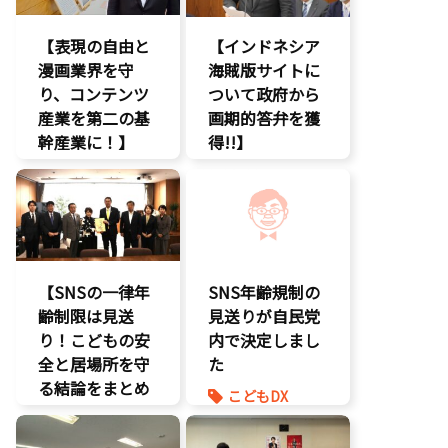
エンタメ支援
【表現の自由と
【インドネシア
エンタメ産業
漫画業界を守
促進
海賊版サイトに
り、コンテンツ
デジタル著作
ついて政府から
権
産業を第二の基
画期的答弁を獲
国会質疑
幹産業に！】
得!!】
海賊版
エンタメ支援
エンタメ支援
知的財産
二次創作保護
エンタメ産業
経済政策
促進
著作権
著作権
デジタル著作
表現規制
権
規制改革
国会質疑
【SNSの一律年
SNS年齢規制の
海賊版
齢制限は見送
見送りが自民党
知的財産
り！こどもの安
内で決定しまし
経済政策
全と居場所を守
た
著作権
る結論をまとめ
こどもDX
表現規制
ました】
こどもの権利
質問主意書
こどもDX
こども政策