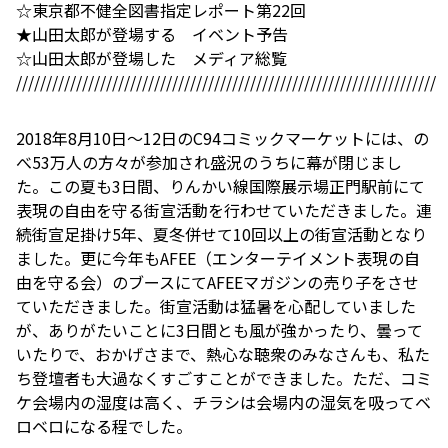
☆東京都不健全図書指定レポート第22回
★山田太郎が登場する イベント予告
☆山田太郎が登場した メディア総覧
//////////////////////////////////////////////////////////////////////
2018年8月10日～12日のC94コミックマーケットには、の
べ53万人の方々が参加され盛況のうちに幕が閉じまし
た。この夏も3日間、りんかい線国際展示場正門駅前にて
表現の自由を守る街宣活動を行わせていただきました。連
続街宣足掛け5年、夏冬併せて10回以上の街宣活動となり
ました。更に今年もAFEE（エンターテイメント表現の自
由を守る会）のブースにてAFEEマガジンの売り子をさせ
ていただきました。街宣活動は猛暑を心配していました
が、ありがたいことに3日間とも風が強かったり、曇って
いたりで、おかげさまで、熱心な聴衆のみなさんも、私た
ち登壇者も大過なくすごすことができました。ただ、コミ
ケ会場内の湿度は高く、チラシは会場内の湿気を吸ってベ
ロベロになる程でした。