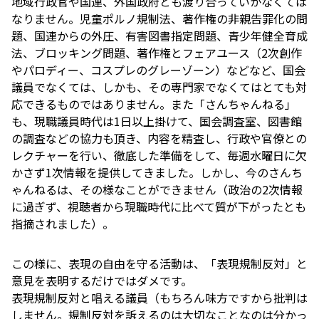
地域行政官や国連、外国政府とも渡り合っていかなくては
なりません。児童ポルノ規制法、著作権の非親告罪化の問
題、国連からの外圧、有害図書指定問題、青少年健全育成
法、ブロッキング問題、著作権とフェアユース（2次創作
やパロディー、コスプレのグレーゾーン）などなど、国会
議員でなくては、しかも、その専門家でなくてはとても対
応できるものではありません。また「さんちゃんねる」
も、現職議員時代は1日以上掛けて、国会調査室、図書館
の調査などの協力も頂き、内容を精査し、行政や官僚との
レクチャーを行い、徹底した準備をして、毎週水曜日に欠
かさず1次情報を提供してきました。しかし、今のさんち
ゃんねるは、その様なことができません（政治の2次情報
に過ぎず、視聴者から現職時代に比べて質が下がったとも
指摘されました）。
この様に、表現の自由を守る活動は、「表現規制反対」と
意見を表明するだけではダメです。
表現規制反対と唱える議員（もちろん味方ですから批判は
しません。規制反対を訴えるのは大切なことなのは分かっ