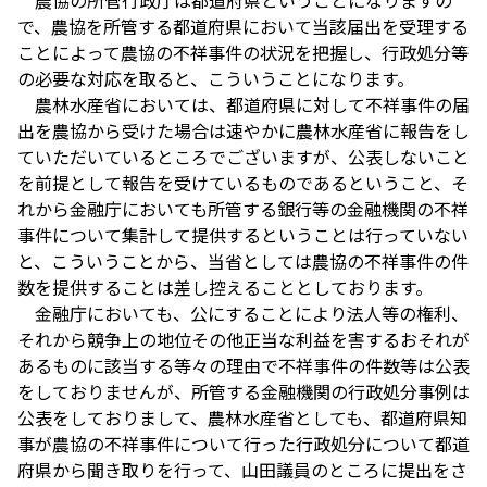
で、農協を所管する都道府県において当該届出を受理する
ことによって農協の不祥事件の状況を把握し、行政処分等
の必要な対応を取ると、こういうことになります。
農林水産省においては、都道府県に対して不祥事件の届
出を農協から受けた場合は速やかに農林水産省に報告をし
ていただいているところでございますが、公表しないこと
を前提として報告を受けているものであるということ、そ
れから金融庁においても所管する銀行等の金融機関の不祥
事件について集計して提供するということは行っていない
と、こういうことから、当省としては農協の不祥事件の件
数を提供することは差し控えることとしております。
金融庁においても、公にすることにより法人等の権利、
それから競争上の地位その他正当な利益を害するおそれが
あるものに該当する等々の理由で不祥事件の件数等は公表
をしておりませんが、所管する金融機関の行政処分事例は
公表をしておりまして、農林水産省としても、都道府県知
事が農協の不祥事件について行った行政処分について都道
府県から聞き取りを行って、山田議員のところに提出をさ