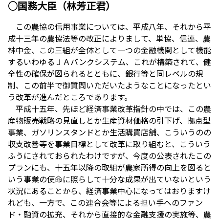
○国務大臣（林芳正君）
この農協の信用事業については、平成八年、それから平
成十三年の農協法等の改正によりまして、単協、信連、農
林中金、この三組が全体として一つの金融機関として機能
するいわゆるＪＡバンクシステム、これが構築されて、健
全性の確保が図られるとともに、銀行等と同レベルの規
制、この前半で御質問いただいたようなことになったとい
う改革が進んだところであります。
平成十五年、先ほど経済事業改革指針の中では、この農
産物販売戦略の見直しとか生産資材価格の引下げ、拠点型
事業、ガソリンスタンドとか生活購買店舗、こういうのの
収支改善等を事業目標として改革に取り組むと、こういう
ふうにされておられたわけですが、今度の公表されたこの
プランにも、十五年以降の取組が農家所得の向上を図ると
いう事業の使命に照らして十分な成果が出ていないという
状況にあることから、経済事業中心になってはおりますけ
れども、一方で、この連合会等による担い手へのファン
ド・融資の拡充、それから直接的な金融支援の実施等、農