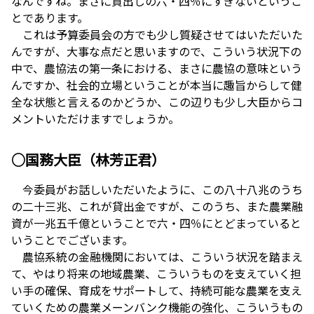
なんですね。まさに貸出しの六・四％にすぎないというこ
とであります。
これは予算委員会の方でも少し質疑させてはいただいた
んですが、大事な点だと思いますので、こういう状況下の
中で、農協法の第一条における、まさに農協の意味という
んですか、社会的立場ということが本当に趣旨からして健
全な状態と言えるのかどうか、この辺りも少し大臣からコ
メントいただけますでしょうか。
○国務大臣（林芳正君）
今委員がお話しいただいたように、この八十八兆のうち
の二十三兆、これが貸出金ですが、このうち、また農業融
資が一兆五千億ということで六・四％にとどまっていると
いうことでございます。
農協系統の金融機関においては、こういう状況を踏まえ
て、やはり将来の地域農業、こういうものを支えていく担
い手の確保、育成をサポートして、持続可能な農業を支え
ていくための農業メーンバンク機能の強化、こういうもの