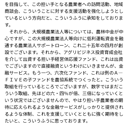
を目指して、この担い手となる農業者への訪問活動、地域
商談会、こういうことに対する支援活動を強化しようとし
ているという方向だと、こういうふうに承知をしておりま
す。
それから、大規模農業法人等については、農林中金が中
心ですが、この大規模農業法人等向けに低利運転資金を融
通する農業法人サポートローン、これ二十五年の四月が創
設でございます。それから、アグリビジネス投資育成会社
を介して出資する担い手経営体応援ファンド、これは出資
でございますので直接融資というわけにいきませんが、金
融サービス。もう一つ、六次化ファンド、これは例のＡ―
ＦＩＶＥの子ファンドを農協系統でつくったと。こういう
取組を行っているところでございますが、数字ではまだこ
ういう取組、先ほどの六・四％が倍、三倍になっていくと
いう状況ではございませんので、やはり担い手農業者の期
待に応えられるような金融サービスがしっかりと提供され
るような体制、これを支援していくとともに強く期待をし
たいと、こういうふうに思っております。