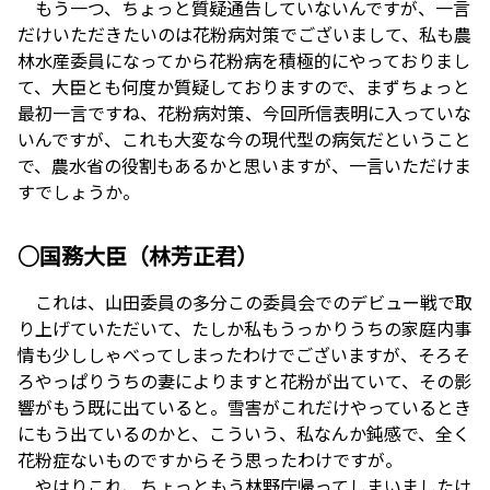
もう一つ、ちょっと質疑通告していないんですが、一言
だけいただきたいのは花粉病対策でございまして、私も農
林水産委員になってから花粉病を積極的にやっておりまし
て、大臣とも何度か質疑しておりますので、まずちょっと
最初一言ですね、花粉病対策、今回所信表明に入っていな
いんですが、これも大変な今の現代型の病気だということ
で、農水省の役割もあるかと思いますが、一言いただけま
すでしょうか。
○国務大臣（林芳正君）
これは、山田委員の多分この委員会でのデビュー戦で取
り上げていただいて、たしか私もうっかりうちの家庭内事
情も少ししゃべってしまったわけでございますが、そろそ
ろやっぱりうちの妻によりますと花粉が出ていて、その影
響がもう既に出ていると。雪害がこれだけやっているとき
にもう出ているのかと、こういう、私なんか鈍感で、全く
花粉症ないものですからそう思ったわけですが。
やはりこれ、ちょっともう林野庁帰ってしまいましたけ