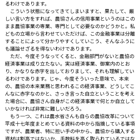
るわけであります。
こういう状態になってきてしまいますと、果たして、厳
しい言い方をすれば、農協さんの信用事業というのはこの
まま農協事業の専業、専門として必要なのかどうかと。私
どもの立場から言わせていただけば、この金融事業は分離
することによって分かりやすくしていこう、そんなふうに
も議論せざるを得ないわけであります。
ただ、今度そうなってくると、金融部門がないと農協の
経済事業は成り立たない。実は経済事業、御案内のとお
り、かなりな赤字を出しておりまして、それも理解してい
るわけであります。じゃ、今度そういった意味で、本来
の、農協の本来業務と思われるこの経済事業、どうしてこ
んなに赤字なのかと、さっき言った自立ということを考え
た場合に、農協さん自身がこの経済事業で何とか自立して
いかなければ非常に難しいだろう。
もう一つ、これは農水省さんも自らの農協改革について
平成十七年度まとめている資料の中から指摘している事項
ですが、農業者、特に担い手の中から、農協から購入する
資材は割高ではないか、手数料を高く取られているではな