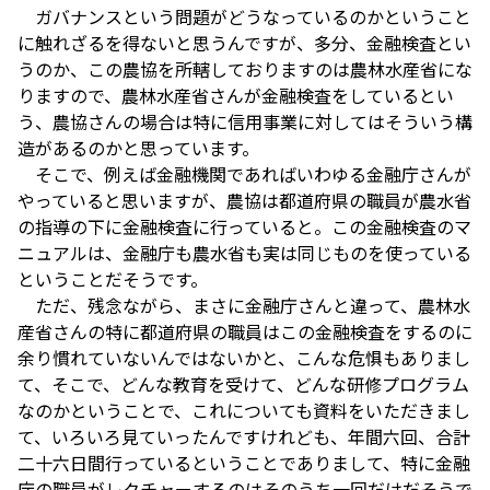
ガバナンスという問題がどうなっているのかということ
に触れざるを得ないと思うんですが、多分、金融検査とい
うのか、この農協を所轄しておりますのは農林水産省にな
りますので、農林水産省さんが金融検査をしているとい
う、農協さんの場合は特に信用事業に対してはそういう構
造があるのかと思っています。
そこで、例えば金融機関であればいわゆる金融庁さんが
やっていると思いますが、農協は都道府県の職員が農水省
の指導の下に金融検査に行っていると。この金融検査のマ
ニュアルは、金融庁も農水省も実は同じものを使っている
ということだそうです。
ただ、残念ながら、まさに金融庁さんと違って、農林水
産省さんの特に都道府県の職員はこの金融検査をするのに
余り慣れていないんではないかと、こんな危惧もありまし
て、そこで、どんな教育を受けて、どんな研修プログラム
なのかということで、これについても資料をいただきまし
て、いろいろ見ていったんですけれども、年間六回、合計
二十六日間行っているということでありまして、特に金融
庁の職員がレクチャーするのはそのうち一回だけだそうで