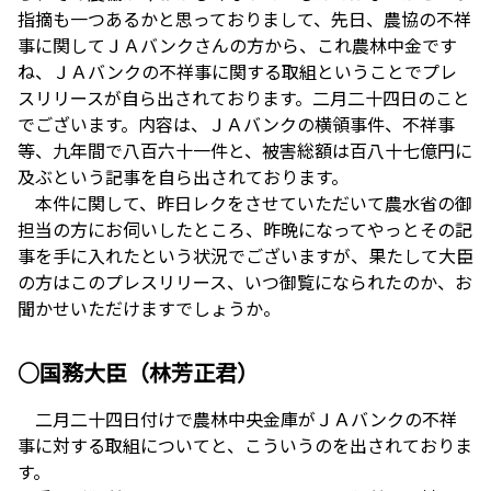
指摘も一つあるかと思っておりまして、先日、農協の不祥
事に関してＪＡバンクさんの方から、これ農林中金です
ね、ＪＡバンクの不祥事に関する取組ということでプレ
スリリースが自ら出されております。二月二十四日のこと
でございます。内容は、ＪＡバンクの横領事件、不祥事
等、九年間で八百六十一件と、被害総額は百八十七億円に
及ぶという記事を自ら出されております。
本件に関して、昨日レクをさせていただいて農水省の御
担当の方にお伺いしたところ、昨晩になってやっとその記
事を手に入れたという状況でございますが、果たして大臣
の方はこのプレスリリース、いつ御覧になられたのか、お
聞かせいただけますでしょうか。
○国務大臣（林芳正君）
二月二十四日付けで農林中央金庫がＪＡバンクの不祥
事に対する取組についてと、こういうのを出されておりま
す。