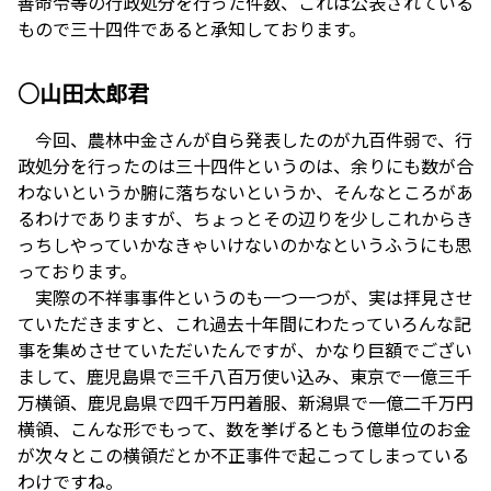
善命令等の行政処分を行った件数、これは公表されている
もので三十四件であると承知しております。
○山田太郎君
今回、農林中金さんが自ら発表したのが九百件弱で、行
政処分を行ったのは三十四件というのは、余りにも数が合
わないというか腑に落ちないというか、そんなところがあ
るわけでありますが、ちょっとその辺りを少しこれからき
っちしやっていかなきゃいけないのかなというふうにも思
っております。
実際の不祥事事件というのも一つ一つが、実は拝見させ
ていただきますと、これ過去十年間にわたっていろんな記
事を集めさせていただいたんですが、かなり巨額でござい
まして、鹿児島県で三千八百万使い込み、東京で一億三千
万横領、鹿児島県で四千万円着服、新潟県で一億二千万円
横領、こんな形でもって、数を挙げるともう億単位のお金
が次々とこの横領だとか不正事件で起こってしまっている
わけですね。