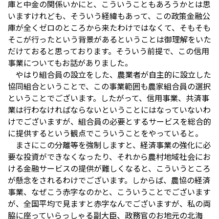
庫と中金の関係いかにと、こういうこともあろうかとは思
いますけれども、そういう経緯もあって、この政策金融公
庫が全くゼロのところから来たわけではなくて、そもそも
そこが行ったという背景があるということは御理解をいた
だけておると思っております。そういう前提で、この信用
事業についてもお話がありました。
やはり組合員の設立をした、農業者が自主的に設立した
協同組合ということで、この事業範囲も農家組合員の選択
ということでございます。したがって、信用事業、共済事
業は行わなければならないということにはなっていないわ
けでございますが、組合員の必要とするサービスを総合的
に提供するという観点でこういうことをやっていると。
まさにこの分離等を強制しますと、経済事業の強化に必
要な投資ができなくなったり、それから農村地域社会にお
ける金融サービスの提供が難しくなると、こういうところ
が懸念をされるわけでございます。しからば、農協の経済
事業、なぜこう赤字なのかと、こういうことでございます
が、全国平均で見ますと赤字なんでございますが、私の両
脇に座っていらっしゃる副大臣、政務官のお地元の北海