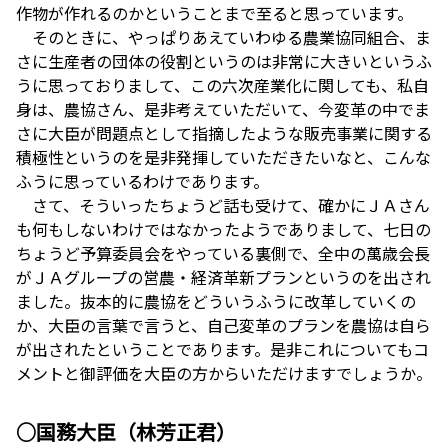
作物が作れるのかということまで至ると思っています。
そのときに、やっぱりあえていわゆる農業協同組合、ま
さに生産者の団体の役割というのは非常に大きいというふ
うに思っておりまして、この六次産業化に関しても、私自
身は、農協さん、是非考えていただいて、今変革の中でま
さに大臣が問題点として指摘したような販売事業に関する
積極性というのを是非発揮していただきたいなと、こんな
ふうに思っているわけであります。
さて、そういったちょうど話も受けて、確かにＪＡさん
も何もしないわけではなかったようでありまして、七日の
ちょうど予算委員会をやっている裏側で、全中の萬歳会長
がＪＡグループの営農・経済革新プランというのを出され
ました。抜本的に農協をどういうふうに改革していくの
か、大臣の言葉で言うと、自己変革のプランを農協は自ら
が出されたということであります。是非これについてもコ
メントと御評価を大臣の方からいただけますでしょうか。
○国務大臣（林芳正君）