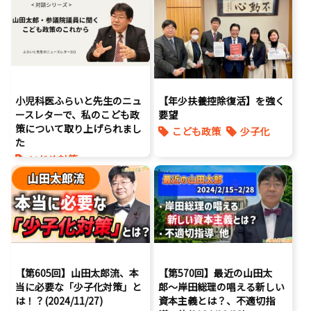
孤独孤立対策
少子化
小児科医ふらいと先生のニュ
【年少扶養控除復活】を強く
ースレターで、私のこども政
要望
策について取り上げられまし
こども政策
少子化
た
いじめ対策
こども庁創設
こども政策
少子化
障がい児者支援
【第605回】山田太郎流、本
【第570回】最近の山田太
当に必要な「少子化対策」と
郎〜岸田総理の唱える新しい
は！？(2024/11/27)
資本主義とは？、不適切指