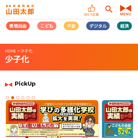
SNSで応援
表現自由
こども
不安
デジタル
経済
HOME
少子化
少子化
PickUp