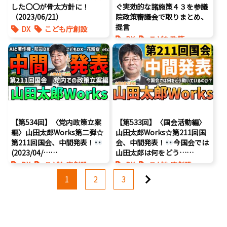
した〇〇が骨太方針に！
ぐ実効的な諸施策４３を参議
（2023/06/21）
院政策審議会で取りまとめ、
提言
DX
こども庁創設
DX
こども政策
エンタメ支援
デジタルデバイド
デジタルアーカイブ
将来不安
少子化
動画
国会
少子化
自民党
海賊版
花粉症
表現規制
【第534回】〈党内政策立案
【第533回】〈国会活動編〉
編〉山田太郎Works第二弾☆
山田太郎Works☆第211回国
第211回国会、中間発表！
会、中間発表！
今国会では
(2023/04/……
山田太郎は何をどう……
DX
こども庁創設
DX
こども庁創設
次へ
こども政策
こども政策
1
2
3
エンタメ支援
エンタメ支援
デジタルアーカイブ
エンタメ産業促進
デジタル著作権
動画
ゲーム規制
国会
国会質疑
デジタルアーカイブ