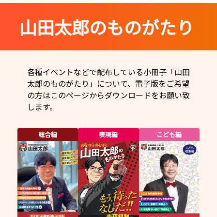
外圧
少子化
デジタル著作権
動画
山田太郎のものがたり
海賊版
社会的養護
国会
国会質疑
花粉症
著作権
少子化
花粉症
表現規制
著作権
表現規制
各種イベントなどで配布している小冊子「山田
太郎のものがたり」について、電子版をご希望
の方はこのページからダウンロードをお願い致
します。
総合編
表現編
こども編