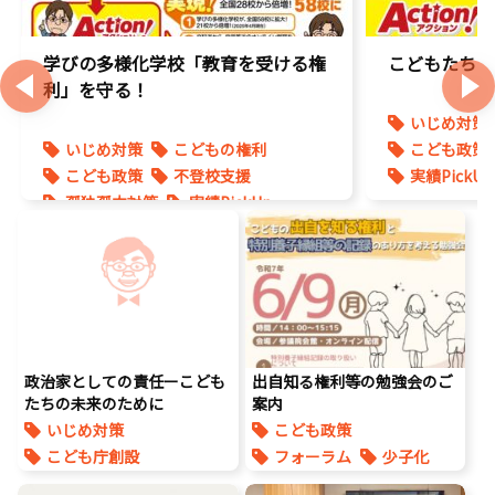
学びの多様化学校「教育を受ける権
こどもたちの
利」を守る！
いじめ対策
いじめ対策
こどもの権利
こども政策
こども政策
不登校支援
実績PickUp
孤独孤立対策
実績PickUp
政治家としての責任ーこども
出自知る権利等の勉強会のご
たちの未来のために
案内
いじめ対策
こども政策
こども庁創設
フォーラム
少子化
こども政策