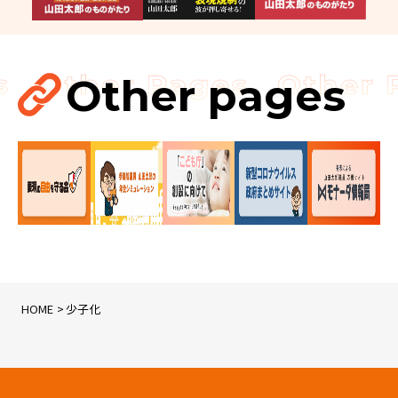
Other pages
HOME
少子化