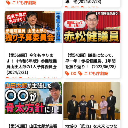
導 他(2024/02/28)
こども庁創設
動画
少子化
こども政策
動画
経済政策
少子化
【第569回】今年もやりま
【第542回】議員になって、
す！《令和6年版》参議院議
早一年！赤松健議員、1年間
員山田太郎の1人予算委員会
を振り返り！（2023/06/28）
(2024/2/21)
DX
こども庁創設
DX
デジタルデバイド
エンタメ支援
デジタル庁
動画
デジタルアーカイブ
国会
将来不安
動画
国会
少子化
少子化
最先端技術
海賊版
花粉症
経済政策
表現規制
【第541回】山田太郎が主張
地域の「底力」を未来につな