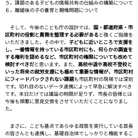
５，課題のある子どもの情報共有の仕組みの構築について
６，離婚後の子の養育と親権問題について
そして、今後のこども庁の設計では、
国・都道府県・市
区町村の役割と責務を整理する必要がある
と強くご指摘を
いただきました。その中で、
子どもに近いところで支援を
し、一番情報を持っている市区町村にも、何らかの調査を
する権利を認めるなど、市区町村の権限についても改めて
検討すべきだ
と思います。また、
高校中退や高校不登校と
いった将来の就労支援にも極めて重要な情報が、市区町村
にフィードバックされない課題
も市区町村の現場では深刻
です。切れ目のないデータ連携によって早急に解決すべき
です。本日だけでは議論の時間が足りず、市長の皆様とは
今後も頻繁に意見交換をさせていただくことになりまし
た。
まさに、こども基点であらゆる政策を実行している首長
の皆さんとも連携し、基礎自治体でしっかりと機能するこ