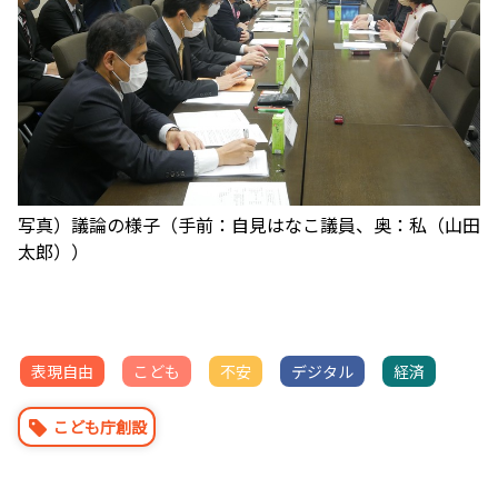
写真）議論の様子（手前：自見はなこ議員、奥：私（山田
太郎））
表現自由
こども
不安
デジタル
経済
こども庁創設