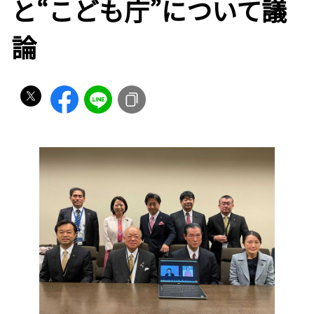
と“こども庁”について議
論