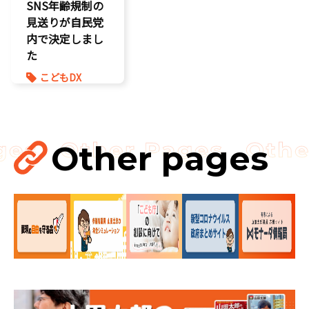
SNS年齢規制の
将来不安
見送りが自民党
内で決定しまし
た
こどもDX
こどもの権利
こども政策
ゲーム規制
表現規制
Other pages