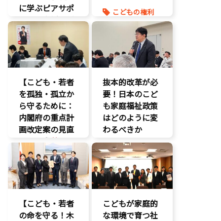
に学ぶピアサポ
こどもの権利
ートと支援体制
こども政策
の核心
命を守る
こども政策
養子縁組
児童福祉法
児童虐待対策
【こども・若者
抜本的改革が必
社会的養護
を孤独・孤立か
要！日本のこど
養子縁組
ら守るために：
も家庭福祉政策
内閣府の重点計
はどのように変
画改定案の見直
わるべきか
しを要求
】
こどもの権利
いじめ対策
こども政策
こどもの権利
議員連盟
こども政策
障がい児者支
援
不登校支援
【こども・若者
こどもが家庭的
養子縁組
命を守る
の命を守る！木
な環境で育つ社
子育て支援拡