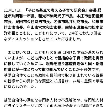
11月17日、
「子ども基点で考える子育て研究会」会長 総
社市片岡聡一市長、和光市柴﨑光子市長、本庄市吉田信解
市長、見附市久住時男市長、名張市亀井利克市長、和泉市
辻宏康市長、守山市宮本和宏市長、前埼玉県和光市松本武
洋市長
とともに、こども庁について、2時間にわたり濃密
なディスカッションをさせていただきました。
国においては、こども庁の創設に向けた準備が進められ
ていますが、
こども庁のもとで包括的な子育て政策を実行
に移していくためには、現場を担う基礎自治体と国・都道
府県とが一体となって取り組んでいくことが不可欠
です。
基礎自治体でこども政策を最前線で取り組まれている首長
の皆様からの具体的な要望とご提言は、非常に重要で示唆
に富むものでした。
基礎自治体の深刻な専門家人材の不足解消や、専門職人材
がライフステージに応じて他の福祉分野でも活躍ができる