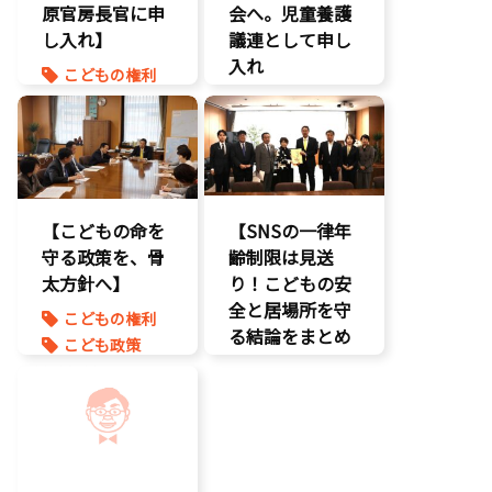
原官房長官に申
充
会へ。児童養護
し入れ】
孤独孤立対策
議連として申し
将来不安
入れ
こどもの権利
自民党
こども政策
こども政策
命を守る
児童福祉法
孤独孤立対策
児童虐待対策
命を守る
【こどもの命を
【SNSの一律年
守る政策を、骨
齢制限は見送
太方針へ】
り！こどもの安
全と居場所を守
こどもの権利
る結論をまとめ
こども政策
ました】
児童虐待対策
命を守る
こどもDX
子育て支援拡
こどもの権利
充
こども政策
孤独孤立対策