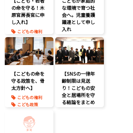
【こども・若者
こどもが家庭的
命を守る
の命を守る！木
な環境で育つ社
子育て支援拡
原官房長官に申
充
会へ。児童養護
し入れ】
孤独孤立対策
議連として申し
将来不安
入れ
こどもの権利
自民党
こども政策
こども政策
命を守る
児童福祉法
孤独孤立対策
児童虐待対策
命を守る
【こどもの命を
【SNSの一律年
守る政策を、骨
齢制限は見送
太方針へ】
り！こどもの安
全と居場所を守
こどもの権利
る結論をまとめ
こども政策
ました】
児童虐待対策
命を守る
こどもDX
子育て支援拡
こどもの権利
充
こども政策