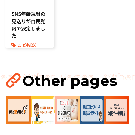
孤独孤立対策
SNS年齢規制の
将来不安
見送りが自民党
内で決定しまし
た
こどもDX
こどもの権利
こども政策
ゲーム規制
表現規制
Other pages