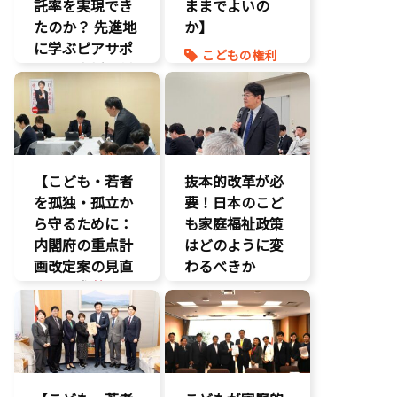
託率を実現でき
ままでよいの
たのか？ 先進地
か】
に学ぶピアサポ
こどもの権利
ートと支援体制
こども政策
の核心
命を守る
こども政策
養子縁組
児童福祉法
児童虐待対策
【こども・若者
抜本的改革が必
社会的養護
を孤独・孤立か
要！日本のこど
養子縁組
ら守るために：
も家庭福祉政策
内閣府の重点計
はどのように変
画改定案の見直
わるべきか
しを要求
】
こどもの権利
いじめ対策
こども政策
こどもの権利
議員連盟
こども政策
障がい児者支
援
不登校支援
養子縁組