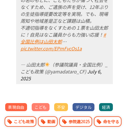
なくすため、ご遺族の声を受け、12年ぶり
の生徒指導提要改定等を実現。でも、現場
周知や地域差是正など課題は山積。
不適切指導をなくすための１票を山田太郎
に！自見はなこ議員からも力強い応援！
#
全国比例は山田太郎
…
pic.twitter.com/EPmFvcOs1a
— 山田太郎
（参議院議員・全国比例）_
こども政策 (@yamadataro_CF)
July 6,
2025
表現自由
こども
不安
デジタル
経済
こども政策
動画
参院選2025
命を守る