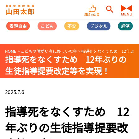
SNSで応援
表現自由
こども
不安
デジタル
経済
HOME
こどもや障がい者に優しい社会
指導死をなくすため 12年ぶ
指導死をなくすため 12年ぶりの
生徒指導提要改定等を実現！
2025.7.6
指導死をなくすため 12
年ぶりの生徒指導提要改