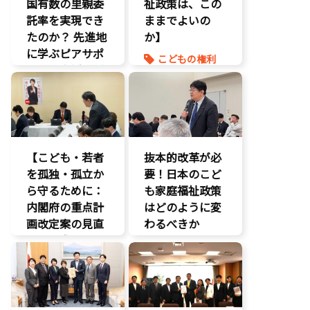
国有数の里親委
祉政策は、この
託率を実現でき
ままでよいの
たのか？ 先進地
か】
に学ぶピアサポ
こどもの権利
ートと支援体制
こども政策
の核心
命を守る
こども政策
養子縁組
児童福祉法
児童虐待対策
【こども・若者
抜本的改革が必
社会的養護
を孤独・孤立か
要！日本のこど
養子縁組
ら守るために：
も家庭福祉政策
内閣府の重点計
はどのように変
画改定案の見直
わるべきか
しを要求
】
こどもの権利
いじめ対策
こども政策
こどもの権利
議員連盟
こども政策
障がい児者支
援