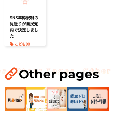
充
こども政策
孤独孤立対策
SNS年齢規制の
将来不安
見送りが自民党
内で決定しまし
た
こどもDX
こどもの権利
こども政策
ゲーム規制
表現規制
Other pages