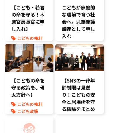
不登校支援
【こども・若者
こどもが家庭的
養子縁組
命を守る
の命を守る！木
な環境で育つ社
子育て支援拡
原官房長官に申
充
会へ。児童養護
し入れ】
孤独孤立対策
議連として申し
将来不安
入れ
こどもの権利
自民党
こども政策
こども政策
命を守る
児童福祉法
孤独孤立対策
児童虐待対策
命を守る
【こどもの命を
【SNSの一律年
守る政策を、骨
齢制限は見送
太方針へ】
り！こどもの安
全と居場所を守
こどもの権利
る結論をまとめ
こども政策
ました】
児童虐待対策
命を守る
こどもDX
子育て支援拡
こどもの権利