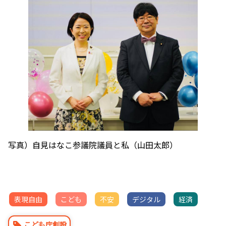
写真）自見はなこ参議院議員と私（山田太郎）
表現自由
こども
不安
デジタル
経済
こども庁創設