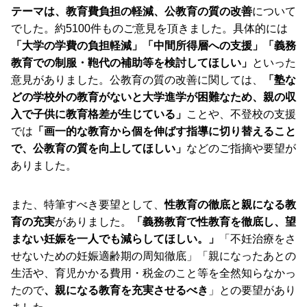
テーマは、教育費負担の軽減、公教育の質の改善
について
でした。約5100件ものご意見を頂きました。具体的には
「大学の学費の負担軽減」「中間所得層への支援」「義務
教育での制服・鞄代の補助等を検討してほしい」
といった
意見がありました。公教育の質の改善に関しては、
「塾な
どの学校外の教育がないと大学進学が困難なため、親の収
入で子供に教育格差が生じている」
ことや、不登校の支援
では
「画一的な教育から個を伸ばす指導に切り替えること
で、公教育の質を向上してほしい」
などのご指摘や要望が
ありました。
また、特筆すべき要望として、
性教育の徹底と親になる教
育の充実
がありました。
「義務教育で性教育を徹底し、望
まない妊娠を一人でも減らしてほしい。」
「不妊治療をさ
せないための妊娠適齢期の周知徹底」「親になったあとの
生活や、育児かかる費用・税金のこと等を全然知らなかっ
たので
、親になる教育を充実させるべき
」との要望があり