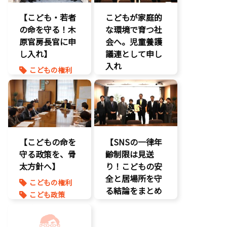
援
不登校支援
【こども・若者
こどもが家庭的
養子縁組
命を守る
の命を守る！木
な環境で育つ社
子育て支援拡
原官房長官に申
充
会へ。児童養護
し入れ】
孤独孤立対策
議連として申し
将来不安
入れ
こどもの権利
自民党
こども政策
こども政策
命を守る
児童福祉法
孤独孤立対策
児童虐待対策
命を守る
【こどもの命を
【SNSの一律年
守る政策を、骨
齢制限は見送
太方針へ】
り！こどもの安
全と居場所を守
こどもの権利
る結論をまとめ
こども政策
ました】
児童虐待対策
命を守る
こどもDX