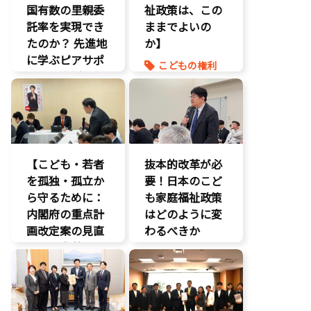
国有数の里親委
祉政策は、この
託率を実現でき
ままでよいの
たのか？ 先進地
か】
に学ぶピアサポ
こどもの権利
ートと支援体制
こども政策
の核心
命を守る
こども政策
養子縁組
児童福祉法
児童虐待対策
【こども・若者
抜本的改革が必
社会的養護
を孤独・孤立か
要！日本のこど
養子縁組
ら守るために：
も家庭福祉政策
内閣府の重点計
はどのように変
画改定案の見直
わるべきか
しを要求
】
こどもの権利
いじめ対策
こども政策
こどもの権利
議員連盟
こども政策
障がい児者支