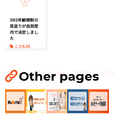
子育て支援拡
こどもの権利
充
こども政策
孤独孤立対策
SNS年齢規制の
将来不安
見送りが自民党
内で決定しまし
た
こどもDX
こどもの権利
こども政策
ゲーム規制
表現規制
Other pages