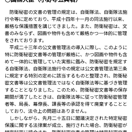
防衛秘密の文書の管理の規定は、自衛隊法、自衛隊法施
行令等に定めており、平成十四年十一月の同法施行以来、
厳格な保護措置を講じてきました。また、防衛秘密は、文
書のみならず、図画や物件も含めて厳格かつ一体的に管理
をされております。
平成二十三年の公文書管理法の導入に際し、このように
特に防衛秘密文書等の管理が厳格に、かつ図画や物件も含
めて一体的に管理していた実態に鑑み、防衛秘密を規定す
る自衛隊法、自衛隊法施行令の規定は公文書管理法第三条
に規定する特別の定めに該当するものと整理され、防衛秘
密文書等は公文書管理法ではなく自衛隊法等に基づき管理
することとなりました。このため、防衛秘密文書等の保存
期間が満了したときは、自衛隊法等に従って防衛秘密管理
者等、局長、幕僚長、課長等の承認を得て廃棄することと
しており、法令上の問題はありません。
しかしながら、先月二十五日に閣議決定された特定秘密
保護に関する法律案が成立、施行された場合、防衛秘密が
特定秘密に統合され、防衛秘密文書の管理は特定秘密文書