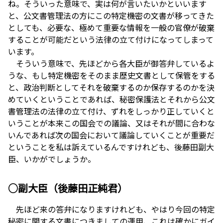
ね。そういった意味で、実は何が言いたいかといいます
と、公文書管理法の方にこの特定機密の文書が移ってきた
としても、必要な、極めて重要な情報を一般の官僚が破棄
することが可能だという法律の立て付けになってしまって
います。
そういう意味で、先ほどから各大臣が御答弁しているよ
うな、もし特定機密をそのまま歴史文書として保管をする
と、政治判断としてそれを破棄するのか保存するのかを決
めていくということであれば、秘密保護法とそれから公文
書管理法の法律の立て付け、ずれをしっかり正していくと
いうことが本来この国会での議論、又はそれが間に合わな
いんであれば次の国会において議論していくことが重要だ
ということを私は訴えているんですけれども、後藤田副大
臣、いかがでしょうか。
○副大臣（後藤田正純君）
先ほど来の答弁になりますけれども、やはり今回の特定
秘密に関する文書につきましての運用、これは確かにガイ