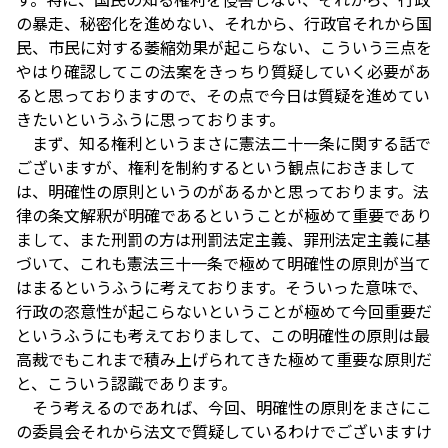
の暴走、秘密化を進めない、それから、行政官それから国
民、市民に対する萎縮効果が起こらない、こういう三点を
やはり確認してこの法案をきっちり質疑していく必要があ
ると思っておりますので、その点で今日は質疑を進めてい
きたいというふうに思っております。
まず、知る権利というまさに憲法二十一条に関する話で
ございますが、権利を制約するという観点におきまして
は、明確性の原則というのがあるかと思っております。法
律の条文解釈が明確であるということが極めて重要であり
まして、また刑罰の方は刑罰法定主義、罪刑法定主義に基
づいて、これも憲法三十一条で極めて明確性の原則が当て
はまるというふうに考えております。そういった意味で、
行政の恣意性が起こらないということが極めて今回重要だ
というふうにも考えておりまして、この明確性の原則は最
高裁でもこれまで積み上げられてきた極めて重要な原則だ
と、こういう認識であります。
そう考えるのであれば、今回、明確性の原則をまさにこ
の委員会それから法文で質疑しているわけでございますけ