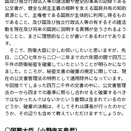
国及び独立行政法人等の諸活動や歴史的事実の記録である
公文書が、健全な民主主義の根幹を支える国民共有の知的
資源として、主権者である国民が主体的に利用し得るもの
であること、及び国及び独立行政法人等の有するその諸活
動を現在及び将来の国民に説明する責務が全うされるよう
なことと、まさに理想的なことが書いてあるわけでありま
す。
そこで、防衛大臣に少しお伺いしたいと思いますが、先
日、二〇〇七年から二〇一二年までの六年間の間で四万二
千件の防衛秘密を破棄していたということが明らかになり
ました。ところが、秘密文書の破棄の規定に関しては、現
在の公文書管理法の特例として適用除外になっています。
今回捨ててしまった四万二千件の文書の中に、公文書管理
法の一から四までの基準に照らし合わせると破棄するべき
ではなかったんではないかという書類は含まれているのか
どうか、破棄の決裁は、そしてそれは課長が行ったのかど
うか、その辺りも含めて教えていただけますでしょうか。
○国務大臣（小野寺五典君）