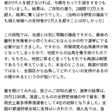
者が5千人を超さなければ、今期をもって引退をするつも
りでいました。結果は、ご存知の通り、2週間で2万人を
超え、結果に驚くばかりでした。（当時の与野党の議員で
も個人候補への支持者が1万人を超すことは珍しかった）
この段階では、当選とは別に現職の議員ですから、最後の
審判を有権者から仰ぐためにもなんらかの形で選挙にでる
必要が出てきました。ですから、所属政党の出馬要件が無
くなってしまったので、他党からの出馬を働き掛けたので
す。もちろん、他党に移ると言ってもそれでも再選は無理
であろうと考えていました。本当のところは、再選が目的
ではなく、全国区から出馬してどれぐらいの支持があるの
か確かめるというのが狙いでした。
蓋を開けてみれば、皆さんご存知の通り、選挙の結果は、
29万1188票。落選したものの全野党候補の中で最多、憲
政史上最多得票落選者として4位の記録となりました。全
国47都道府県全域に支持はいきわたり、個人名では、各