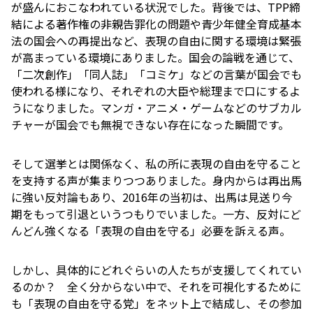
が盛んにおこなわれている状況でした。背後では、TPP締
結による著作権の非親告罪化の問題や青少年健全育成基本
法の国会への再提出など、表現の自由に関する環境は緊張
が高まっている環境にありました。国会の論戦を通じて、
「二次創作」「同人誌」「コミケ」などの言葉が国会でも
使われる様になり、それぞれの大臣や総理まで口にするよ
うになりました。マンガ・アニメ・ゲームなどのサブカル
チャーが国会でも無視できない存在になった瞬間です。
そして選挙とは関係なく、私の所に表現の自由を守ること
を支持する声が集まりつつありました。身内からは再出馬
に強い反対論もあり、2016年の当初は、出馬は見送り今
期をもって引退というつもりでいました。一方、反対にど
んどん強くなる「表現の自由を守る」必要を訴える声。
しかし、具体的にどれぐらいの人たちが支援してくれてい
るのか？ 全く分からない中で、それを可視化するために
も「表現の自由を守る党」をネット上で結成し、その参加