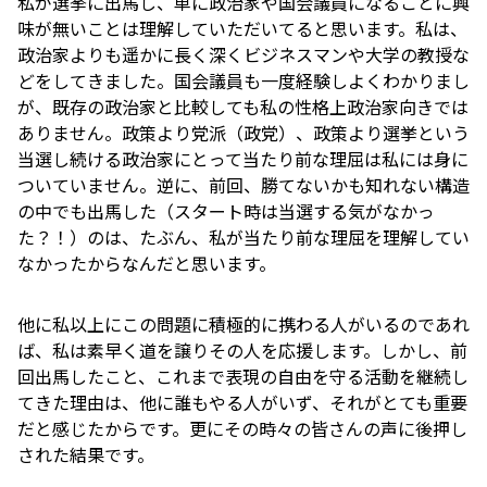
私が選挙に出馬し、単に政治家や国会議員になることに興
味が無いことは理解していただいてると思います。私は、
政治家よりも遥かに長く深くビジネスマンや大学の教授な
どをしてきました。国会議員も一度経験しよくわかりまし
が、既存の政治家と比較しても私の性格上政治家向きでは
ありません。政策より党派（政党）、政策より選挙という
当選し続ける政治家にとって当たり前な理屈は私には身に
ついていません。逆に、前回、勝てないかも知れない構造
の中でも出馬した（スタート時は当選する気がなかっ
た？！）のは、たぶん、私が当たり前な理屈を理解してい
なかったからなんだと思います。
他に私以上にこの問題に積極的に携わる人がいるのであれ
ば、私は素早く道を譲りその人を応援します。しかし、前
回出馬したこと、これまで表現の自由を守る活動を継続し
てきた理由は、他に誰もやる人がいず、それがとても重要
だと感じたからです。更にその時々の皆さんの声に後押し
された結果です。