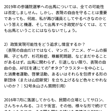
2019年の参議院選挙への出馬については、全ての可能性
は否定しましせん。しかし、表現の自由を守ることは重要
であっても、何故、私が再び議員としてやるべきなのかと
いう答えと機運、そして出馬すべき政党がなくては、とて
も出馬ということにはならないでしょう。
2）政策実現可能性をどう追求し情宣するか？
（表現の自由だけではなく、マンガ、アニメ、ゲームの振
興、子ども庁、杉花粉症、尊厳死問題、などまだやること
があるはず。出馬に関わらず、引退しない限り、表現の自
由の会、AFEEを通じての“オタク”クラスターを中心とし
た消費者運動、啓蒙活動、あるいはそれらを包摂する形の
新団体（または山田新党）を立ち上げるなど色々とやれな
いのか？：52号永山さん質問引用）
2016年7月に落選してからも、民間の立場としてサロン、
さんちゃんねる、コミケ街宣、その他、様々な形で続けて