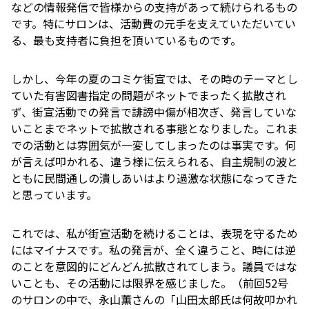
などの情報発信で皆様からの支持があって続けられるもの
です。特にサロンは、活動費の元手を支えていただいてい
る、最も支持者に負担を頂いているものです。
しかし、今年の夏のコミケ街宣では、その時のテーマとし
ていた有害図書指定の問題がネットでまったく拡散され
ず、街宣活動での発言で誹謗中傷が相次ぎ、発言していな
いことまでネットで拡散される事態となりました。これま
での活動とは雰囲気が一変してしまったのは事実です。何
が言えば叩かれる、違う様に伝えられる、自主規制の波と
ともに民間通しの潰しあいはより過激な状態になってきた
と思っています。
これでは、私が街宣活動を続けることは、表現を守るため
にはマイナスです。私の発言が、全く違うこと、時には逆
のことを意図的にどんどん拡散されてしまう。議員ではな
いことも、その活動には限界を感じました。（前回52号
のサロンの中で、永山薫さんの「山田太郎氏は何故叩かれ