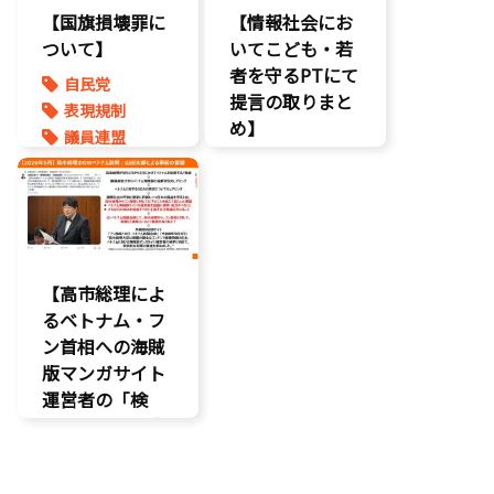
【国旗損壊罪に
【情報社会にお
ついて】
いてこども・若
者を守るPTにて
自民党
提言の取りまと
表現規制
め】
議員連盟
こどもの権利
こども政策
ネット上の誹
謗中傷
自民党
【高市総理によ
るベトナム・フ
ン首相への海賊
版マンガサイト
運営者の「検
挙」の要請を実
現!!果たされな
い場合はODAの