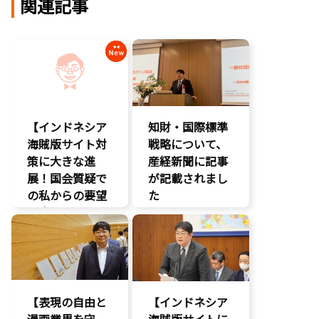
関連記事
【インドネシア
知財・国際標準
海賊版サイト対
戦略について、
策に大きな進
産経新聞に記事
展！国会質疑で
が記載されまし
の私からの要望
た
に応え、三谷法
報道記事
務副大臣がイン
知的財産
ドネシア法務副
著作権
大臣に運営……
エンタメ支援
【表現の自由と
【インドネシア
エンタメ産業
漫画業界を守
促進
海賊版サイトに