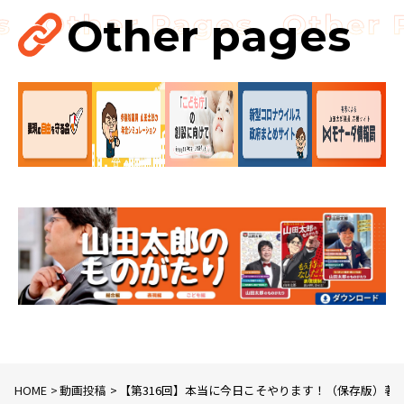
見直し……
Other pages
国会
国会質疑
海賊版
知的財産
HOME
動画投稿
【第316回】本当に今日こそやります！（保存版）著作権特集