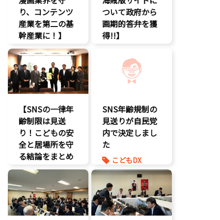
り、コンテンツ
デジタル著作
ついて政府から
権
産業を第二の基
画期的答弁を獲
国会質疑
幹産業に！】
得!!】
海賊版
エンタメ支援
エンタメ支援
知的財産
二次創作保護
エンタメ産業
経済政策
促進
著作権
著作権
デジタル著作
表現規制
権
規制改革
国会質疑
【SNSの一律年
SNS年齢規制の
海賊版
齢制限は見送
見送りが自民党
知的財産
り！こどもの安
内で決定しまし
経済政策
全と居場所を守
た
著作権
る結論をまとめ
こどもDX
表現規制
ました】
こどもの権利
質問主意書
こどもDX
こども政策
こどもの権利
ゲーム規制
こども政策
表現規制