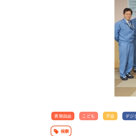
表現自由
こども
不安
デジ
視察