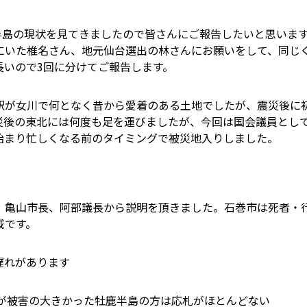
鹿半島の現状を見てきましたので皆さんにご報告したいと思いま
にいた椎名さん、地元仙台選出の林さんにお願いをして、同じ
長いので3回に分けてご報告します。
駅が女川で何となく昔から愛着のある土地でしたが、震災後に
災後の東北には何度も足を運びましたが、今回は国会議員とし
始まり忙しくなる前のタイミングで被災地入りしました。
。亀山市長、阿部議長から説明を頂きました。石巻市は死者・
域です。
遅れがあります
が被害の大きかった牡鹿半島の方は応札がほとんどない