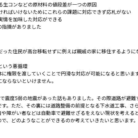
る生コンなどの原材料の値段差が一つの原因
ければいけないためにこれらの課題に対応できず応札がない
実情を加味した対応ができる
の指摘がありました
だった住民が高台移転せずに例えば親戚の家に移住するように
という悪循環
体に権限を渡していくことで円滑な対応が可能になると思いま
にならないといけません。
陸沖で震度5弱の地震があった話もありました。その際道路が避
です。ただ、その裏には道路整備の前提となる下水道工事、さ
者や障がい者などは自動車で避難せざるをえない現状を考える
ので、どのようなことができるのか考えていきたいと思います