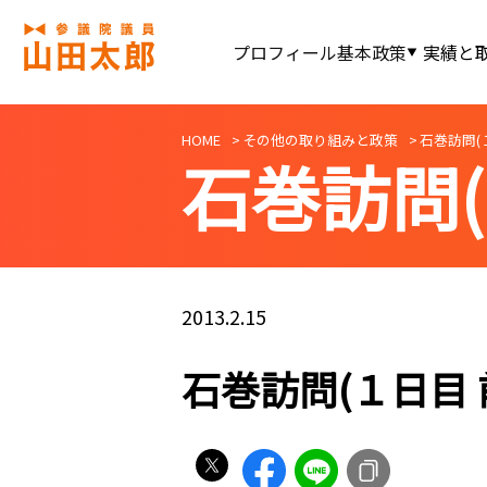
プロフィール
基本政策
実績と
HOME
その他の取り組みと政策
石巻訪問(
石巻訪問(
2013.2.15
石巻訪問(１日目 