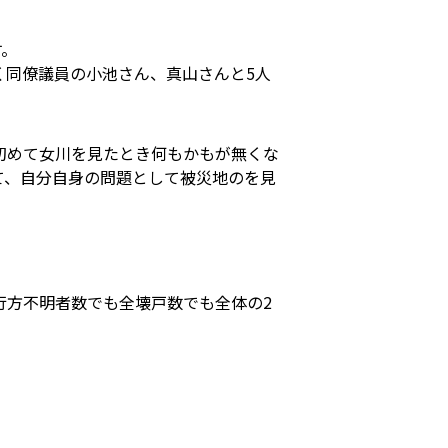
す。
く同僚議員の小池さん、真山さんと5人
初めて女川を見たとき何もかもが無くな
て、自分自身の問題として被災地のを見
行方不明者数でも全壊戸数でも全体の2