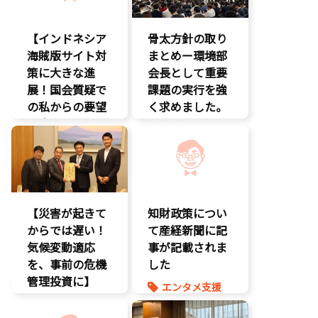
【インドネシア
骨太方針の取り
海賊版サイト対
まとめー環境部
策に大きな進
会長として重要
展！国会質疑で
課題の実行を強
の私からの要望
く求めました。
に応え、三谷法
クマ対策
務副大臣がイン
環境部会
ドネシア法務副
知的財産
大臣に運営……
エンタメ支援
【災害が起きて
知財政策につい
エンタメ産業
からでは遅い！
促進
て産経新聞に記
気候変動適応
デジタル著作
事が記載されま
権
を、事前の危機
した
国会質疑
管理投資に】
エンタメ支援
海賊版
環境部会
エンタメ産業
知的財産
促進