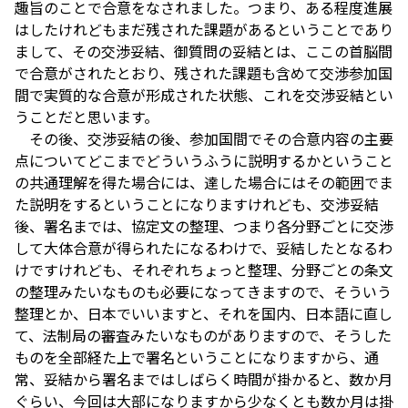
趣旨のことで合意をなされました。つまり、ある程度進展
はしたけれどもまだ残された課題があるということであり
まして、その交渉妥結、御質問の妥結とは、ここの首脳間
で合意がされたとおり、残された課題も含めて交渉参加国
間で実質的な合意が形成された状態、これを交渉妥結とい
うことだと思います。
その後、交渉妥結の後、参加国間でその合意内容の主要
点についてどこまでどういうふうに説明するかということ
の共通理解を得た場合には、達した場合にはその範囲でま
た説明をするということになりますけれども、交渉妥結
後、署名までは、協定文の整理、つまり各分野ごとに交渉
して大体合意が得られたになるわけで、妥結したとなるわ
けですけれども、それぞれちょっと整理、分野ごとの条文
の整理みたいなものも必要になってきますので、そういう
整理とか、日本でいいますと、それを国内、日本語に直し
て、法制局の審査みたいなものがありますので、そうした
ものを全部経た上で署名ということになりますから、通
常、妥結から署名まではしばらく時間が掛かると、数か月
ぐらい、今回は大部になりますから少なくとも数か月は掛