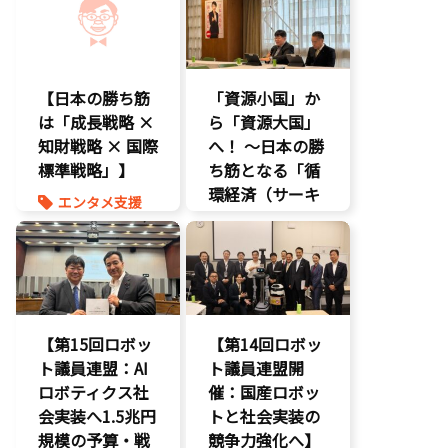
経済政策
経済政策
報道記事
著作権
知的財産
経済政策
【日本の勝ち筋
「資源小国」か
は「成長戦略 ×
ら「資源大国」
知財戦略 × 国際
へ！ 〜日本の勝
標準戦略」】
ち筋となる「循
環経済（サーキ
エンタメ支援
ュラーエコノミ
エンタメ産業
ー）」とは？〜
促進
知的財産
環境部会
経済政策
【第15回ロボッ
【第14回ロボッ
ト議員連盟：AI
ト議員連盟開
ロボティクス社
催：国産ロボッ
会実装へ1.5兆円
トと社会実装の
規模の予算・戦
競争力強化へ】