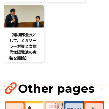
略提言】
AI
AI
経済政策
最先端技術
製造業
経済政策
議員連盟
製造業
【環境部会長と
議員連盟
して、メガソー
ラー対策と次世
代太陽電池の実
装を議論】
環境部会
Other pages