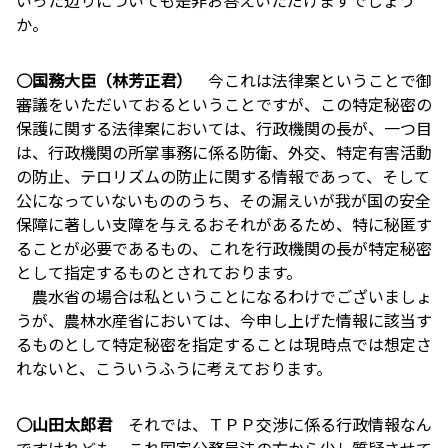
か。
○国務大臣（林芳正君）
今これは法律案ということで御
審議をいただいておるということですが、この特定秘密の
保護に関する法律案においては、行政機関の長が、一つ目
は、行政機関の所掌事務に係る防衛、外交、特定有害活動
の防止、テロリズムの防止に関する情報であって、そして
公になっていないもののうち、その漏えいが我が国の安全
保障に著しい支障を与えるおそれがあるため、特に秘匿す
ることが必要であるもの、これを行政機関の長が特定秘密
として指定するものとされております。
農水省の場合は私ということになるわけでございましょ
うが、農林水産省においては、今申し上げた情報に該当す
るものとして特定秘密を指定することは現時点では想定さ
れないと、こういうふうに考えております。
○山田太郎君
それでは、ＴＰＰ交渉に係る行政情報なん
ですけれども、これ国家公務員法の方から少し質疑させて