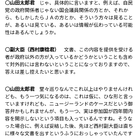
○山田太郎君
じゃ、具体的に言いますと、例えば、自民
党の政府関係者じゃない国会議員関係の方とか、それか
ら、もしかしたらＪＡの方とか、そういう方々は見ること
が、あるいは見ている、あるいは情報が伝わっている可能
性はあるんでしょうか。
○副大臣（西村康稔君）
文書、この内容を提供を受ける
者が政府以外の方が入っているかどうかということも含め
て対外的には言わないということになっておりますので、
答えは差し控えたいと思います。
○山田太郎君
堂々巡りなんでこれ以上はやりませんけれ
ども、もう一つ気になるのは、これは仮に、ひな形と言っ
ていますけれども、ニュージーランドのケースだという御
答弁かもしれませんが、もう一つ、実は参加国が四年間内
容を開示しないという項目も入っているんですね。そうな
った場合に、例えば妥結した後、先ほど西村副大臣は直ち
に様々な文書を出すというふうにおっしゃっていたんです