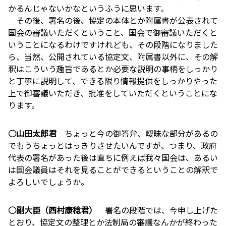
かるんじゃないかなというふうに思います。
その後、署名の後、協定の本体とか附属書が公表されて
国会の審議いただくということ、国会で御審議いただくと
いうことになるわけですけれども、その段階になりました
ら、当然、公開されている協定文、附属書以外に、その解
釈はこういう趣旨であるとか必要な説明の事柄をしっかり
と丁寧に説明して、できる限り情報提供をしっかりやった
上で御審議いただき、批准をしていただくということにな
ります。
○山田太郎君
ちょっと今の御答弁、曖昧な部分があるの
でもうちょっとはっきりさせたいんですが、つまり、政府
代表の署名があった後は直ちに例えば我々国会は、あるい
は国会議員はそれを見ることができるということの解釈で
よろしいでしょうか。
○副大臣（西村康稔君）
署名の段階では、今申し上げた
とおり、協定文の整理とか法制局の審議なんかが終わった