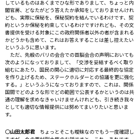
しているものはあくまでひな形でありまして、ちょっと内
閣官房、どなたがどう答えたか承知をしておりませんけれ
ども、実際に保秘を、保秘契約を結んでいるわけです、契
約というか保秘を約束しているわけですけれども、その文
書提供を受ける対象にこの政府関係者以外の者が含まれる
かどうかも含めて、これはお答えすることは差し控えたい
というふうに思います。
ただ、先般のバリの会合での首脳会合の声明においても
次のようになっておりまして、「交渉を妥結するべく取り
組むにあたり、国民の関心に適切に対応する最終的な協定
を作り上げるため、ステークホルダーとの協議を更に強化
する。」というふうになっておりますので、これは、関係
国間でどのような形でどの範囲で公表するかというのは共
通の理解を求めなきゃいけませんけれども、引き続き我々
としても適切な情報提供には努めてまいりたいと思いま
す。
○山田太郎君
ちょっとそこも曖昧なのでもう一度確認し
ますが、今の西村副大臣のお話ですと、これ、あれです