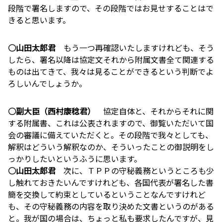
段階で署名しますので、その段階ではお見せすることはで
きると思います。
○山田太郎君
もう一つ再確認いたしますけれども、そう
したら、署名以降は協定文それから附属文書全て関連する
ものは出てきて、我々は見ることができるという判断でよ
ろしいんでしょうか。
○副大臣（西村康稔君）
協定自体と、それからそれに関
する附属書、これは公表されますので、御覧いただいて国
会の審議に備えていただくと。その段階で我々としても、
解釈はどういう解釈なのか、そういったことの御説明をし
っかりしたいというふうに思います。
○山田太郎君
次に、ＴＰＰの守秘義務というところも少
し触れておきたいんですけれども、各国代表が署名した書
簡を交換して約束としているということなんですけれど
も、その守秘義務の内容を取り決めた文書というのがある
と。我が国の場合は、ちょっと私も要求したんですが、見