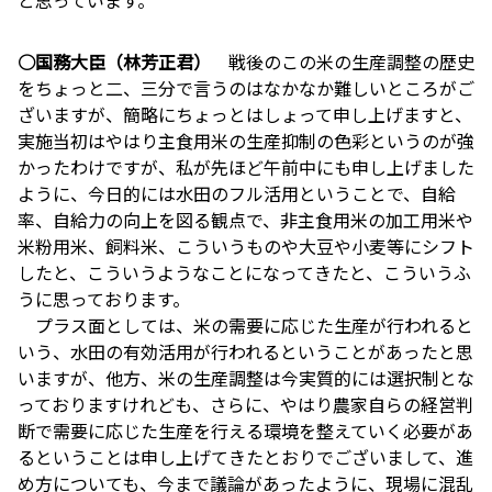
○国務大臣（林芳正君）
戦後のこの米の生産調整の歴史
をちょっと二、三分で言うのはなかなか難しいところがご
ざいますが、簡略にちょっとはしょって申し上げますと、
実施当初はやはり主食用米の生産抑制の色彩というのが強
かったわけですが、私が先ほど午前中にも申し上げました
ように、今日的には水田のフル活用ということで、自給
率、自給力の向上を図る観点で、非主食用米の加工用米や
米粉用米、飼料米、こういうものや大豆や小麦等にシフト
したと、こういうようなことになってきたと、こういうふ
うに思っております。
プラス面としては、米の需要に応じた生産が行われると
いう、水田の有効活用が行われるということがあったと思
いますが、他方、米の生産調整は今実質的には選択制とな
っておりますけれども、さらに、やはり農家自らの経営判
断で需要に応じた生産を行える環境を整えていく必要があ
るということは申し上げてきたとおりでございまして、進
め方についても、今まで議論があったように、現場に混乱