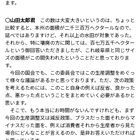
ます。
○山田太郎君
この数は大変大きいというのは、ちょっと
比較すると、本州の面積が二千三百万ヘクタールなので、
延べではありますけど、それ以上の水田が対象であった。
それから、特に壊廃の方に関しては、百七万五千ヘクター
ルという御回答いただきましたが、これ岐阜県と同じサイ
ズの面積がこの間失われたということだと思っておりま
す。
今回の国会でも、この委員会ではこの生産調整をめぐっ
て様々な議論があるかと思っております。ただ、次の政策
を考えるためには、このこと自身の例えば反省、良かった
点、悪かった点ということをまとめていく必要があるかと
思います。
そこで、もう本当にお時間がないんですけれども、まず
今回の生産調整又は減反政策、プラスだった面それからマ
イナスだった面を、例えば消費者それから生産者から見た
場合にどんなことが言えるのか、是非お答えいただければ
と思っています。