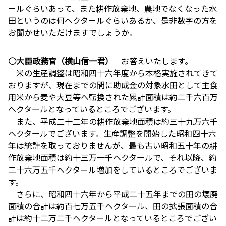
ールぐらいあって、また耕作放棄地、農地でなくなった水
田というのは何ヘクタールぐらいあるか、是非数字の方を
お聞かせいただけますでしょうか。
○大臣政務官（横山信一君）
お答えいたします。
米の生産調整は昭和四十六年度から本格実施されてきて
おりますが、現在までの間に助成金の対象水田として主食
用米から麦や大豆等へ転換された累計面積は約二千六百万
ヘクタールとなっているところでございます。
また、平成二十二年の耕作放棄地面積は約三十九万六千
ヘクタールでございます。生産調整を開始した昭和四十六
年は統計を取っておりませんが、最も古い昭和五十年の耕
作放棄地面積は約十三万一千ヘクタールで、それ以降、約
二十六万五千ヘクタール増加をしているところでございま
す。
さらに、昭和四十六年から平成二十五年までの田の壊廃
面積の合計は約百七万五千ヘクタール、田の拡張面積の合
計は約十二万二千ヘクタールとなっているところでござい