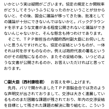
いかという実は疑問がございます。協定の規定とか関税率
がどうしてそういうふうになったのかということが分から
ないと、その後、国会に議論が移ってきた後、批准として
の議論が十分にできないんではないかと。バックグラウン
ドを示すような文書がある程度公開されないと議論ができ
ないんじゃないかと、そんな懸念も持つわけであります。
そこで、ＴＰＰ御担当の内閣府西村副大臣にお伺いした
いと思うんですけれども、協定の妥結というものが、一体
それは何を示すものなのか。例えば政府代表の署名という
のがその段階になるのか、またその妥結の後、いつどのよ
うな文書が公開されるのか、お答えいただければと思って
おります。
○副大臣（西村康稔君）
お答えを申し上げます。
先月、バリで開かれましたＴＰＰ首脳会合では次のよう
な声明文が出されておりまして、交渉は大きく進展してい
るもののまだ困難な課題が残されており、年内の交渉妥結
を目標として残された課題の解決に取り組むと、こういう