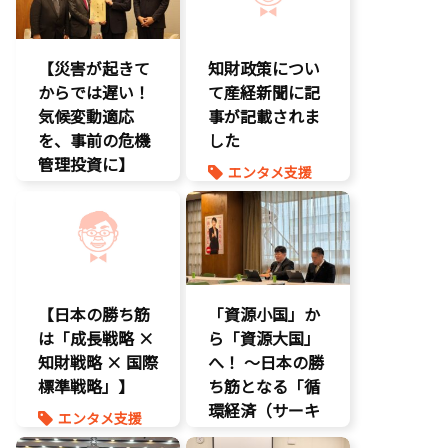
大臣に運営……
エンタメ支援
【災害が起きて
知財政策につい
エンタメ産業
からでは遅い！
促進
て産経新聞に記
気候変動適応
デジタル著作
事が記載されま
権
を、事前の危機
した
国会質疑
管理投資に】
エンタメ支援
海賊版
環境部会
エンタメ産業
知的財産
促進
経済政策
経済政策
報道記事
著作権
知的財産
経済政策
【日本の勝ち筋
「資源小国」か
は「成長戦略 ×
ら「資源大国」
知財戦略 × 国際
へ！ 〜日本の勝
標準戦略」】
ち筋となる「循
環経済（サーキ
エンタメ支援
ュラーエコノミ
エンタメ産業