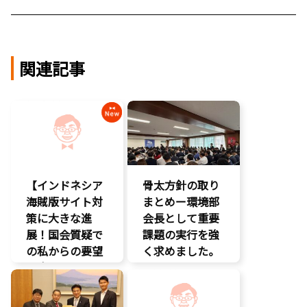
関連記事
【インドネシア
骨太方針の取り
海賊版サイト対
まとめー環境部
策に大きな進
会長として重要
展！国会質疑で
課題の実行を強
の私からの要望
く求めました。
に応え、三谷法
クマ対策
務副大臣がイン
環境部会
ドネシア法務副
知的財産