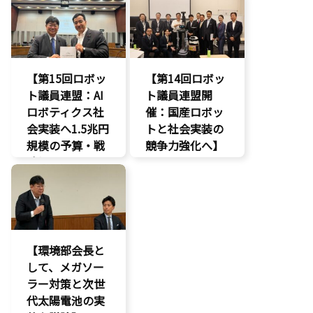
ー）」とは？〜
促進
知的財産
環境部会
経済政策
【第15回ロボッ
【第14回ロボッ
ト議員連盟：AI
ト議員連盟開
ロボティクス社
催：国産ロボッ
会実装へ1.5兆円
トと社会実装の
規模の予算・戦
競争力強化へ】
略提言】
AI
AI
経済政策
最先端技術
製造業
経済政策
議員連盟
製造業
【環境部会長と
議員連盟
して、メガソー
ラー対策と次世
代太陽電池の実