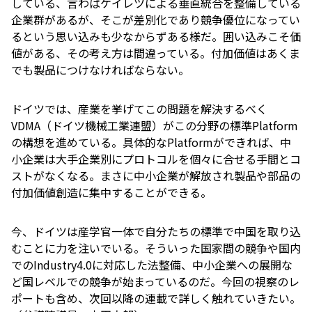
している、言わばケイレツによる垂直統合を整備している
企業群があるが、そこが差別化であり競争優位になってい
るという思い込みも少なからずある様だ。囲い込みこそ価
値がある、その考え方は間違っている。付加価値はあくま
でも製品につけなければならない。
ドイツでは、産業を挙げてこの問題を解決するべく
VDMA（ドイツ機械工業連盟）がこの分野の標準Platform
の構想を進めている。具体的なPlatformができれば、中
小企業は大手企業別にプロトコルを個々に合せる手間とコ
ストがなくなる。まさに中小企業が解放され製品や部品の
付加価値創造に集中することができる。
今、ドイツは産学官一体で自分たちの標準で中国を取り込
むことに力を注いでいる。そういった国家間の競争や国内
でのIndustry4.0に対応した法整備、中小企業への展開な
ど国レベルでの競争が始まっているのだ。今回の視察のレ
ポートも含め、次回以降の連載で詳しく触れていきたい。