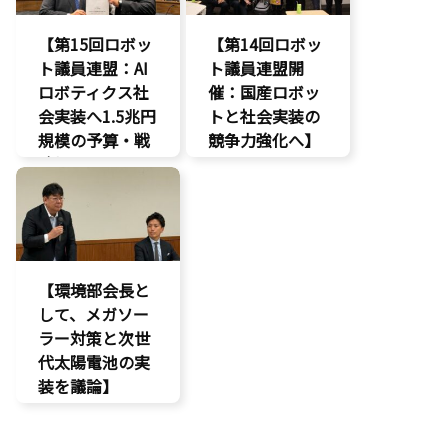
【第15回ロボッ
【第14回ロボッ
ト議員連盟：AI
ト議員連盟開
ロボティクス社
催：国産ロボッ
会実装へ1.5兆円
トと社会実装の
規模の予算・戦
競争力強化へ】
略提言】
AI
AI
経済政策
最先端技術
製造業
経済政策
議員連盟
製造業
【環境部会長と
議員連盟
して、メガソー
ラー対策と次世
代太陽電池の実
装を議論】
環境部会