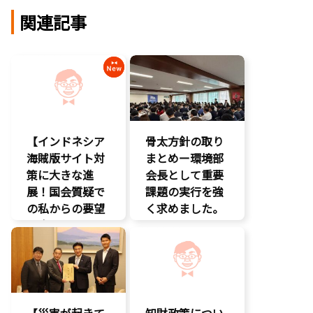
関連記事
【インドネシア
骨太方針の取り
海賊版サイト対
まとめー環境部
策に大きな進
会長として重要
展！国会質疑で
課題の実行を強
の私からの要望
く求めました。
に応え、三谷法
クマ対策
務副大臣がイン
環境部会
ドネシア法務副
知的財産
大臣に運営……
エンタメ支援
【災害が起きて
知財政策につい