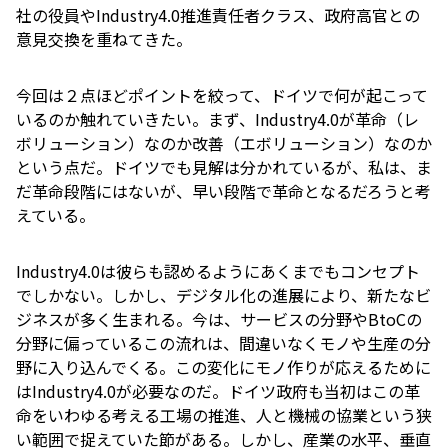
社の役員やIndustry4.0推進責任者クラス、政府高官との
意見交換を重ねてきた。
今回は２点ほどポイントを絞って、ドイツで何が起こって
いるのか触れていきたい。まず、Industry4.0が革命（レ
ボリューション）なのか改善（エボリューション）なのか
という点だ。ドイツでも見解は分かれているが、私は、ま
だ革命段階にはないが、早い段階で革命となるだろうと考
えている。
Industry4.0は彼らも認めるようにあくまでもコンセプト
でしかない。しかし、デジタル化の進展により、新たなビ
ジネスが多く生まれる。今は、サービスの分野やBtoCの
分野に偏っているこの流れは、間違いなくモノや生産の分
野に入り込んでくる。この変化にモノ作りが応えるために
はIndustry4.0が必要なのだ。ドイツ政府も当初はこの革
命をいわゆる考える工場の推進、人と機械の協業という狭
い範囲で捉えていた節がある。しかし、産業の水平、垂直