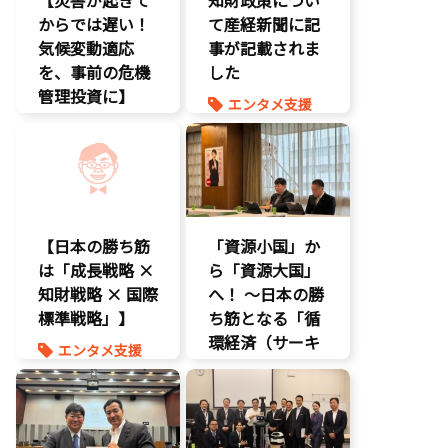
エンタメ産業
からでは遅い！
促進
て産経新聞に記
気候変動適応
デジタル著作
事が記載されま
権
を、事前の危機
した
国会質疑
管理投資に】
エンタメ支援
海賊版
環境部会
エンタメ産業
知的財産
促進
経済政策
経済政策
報道記事
著作権
知的財産
経済政策
【日本の勝ち筋
「資源小国」か
は「成長戦略 ×
ら「資源大国」
知財戦略 × 国際
へ！ 〜日本の勝
標準戦略」】
ち筋となる「循
環経済（サーキ
エンタメ支援
ュラーエコノミ
エンタメ産業
ー）」とは？〜
促進
知的財産
環境部会
経済政策