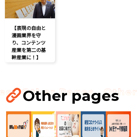
著作権
防災
【表現の自由と
漫画業界を守
り、コンテンツ
産業を第二の基
幹産業に！】
エンタメ支援
二次創作保護
著作権
表現規制
Other pages
規制改革