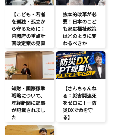
AI
【こども・若者
抜本的改革が必
を孤独・孤立か
要！日本のこど
ら守るために：
も家庭福祉政策
内閣府の重点計
はどのように変
画改定案の見直
わるべきか
しを要求
】
こどもの権利
いじめ対策
こども政策
こどもの権利
議員連盟
こども政策
障がい児者支
援
不登校支援
知財・国際標準
【さんちゃんね
養子縁組
命を守る
戦略について、
る：災害関連死
子育て支援拡
産経新聞に記事
充
をゼロに！―防
が記載されまし
孤独孤立対策
災DXで命を守
た
将来不安
る】
自民党
報道記事
DX
知的財産
命を守る