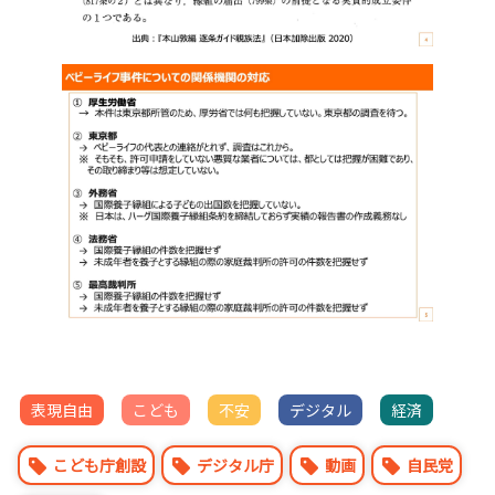
表現自由
こども
不安
デジタル
経済
こども庁創設
デジタル庁
動画
自民党