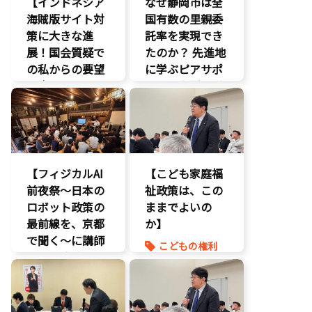
【インドネシア
なぜ静岡市は全
海賊版サイト対
国有数の里親委
策に大きな進
託率を実現でき
展！国会質疑で
たのか？ 先進地
の私からの要望
に学ぶピアサポ
に応え、三谷法
ートと支援体制
務副大臣がイン
の核心
ドネシア法務副
こども政策
大臣に運営……
児童福祉法
エンタメ支援
児童虐待対策
【フィジカルAI
【こども家庭福
エンタメ産業
社会的養護
前夜祭～日本の
促進
祉政策は、この
養子縁組
ロボット政策の
デジタル著作
ままでよいの
権
最前線を、京都
か】
国会質疑
で聞く～に講師
こどもの権利
海賊版
として登壇。会
こども政策
知的財産
場は満員御礼、
命を守る
経済政策
絶えない人の出
養子縁組
著作権
入りと……