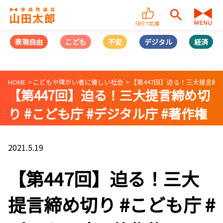
SNSで応援
表現自由
こども
不安
デジタル
経済
HOME
こどもや障がい者に優しい社会
【第447回】迫る！三大提言締め切り
【第447回】迫る！三大提言締め切
り #こども庁 #デジタル庁 #著作権
（2021/05/19）
2021.5.19
【第447回】迫る！三大
提言締め切り #こども庁 #