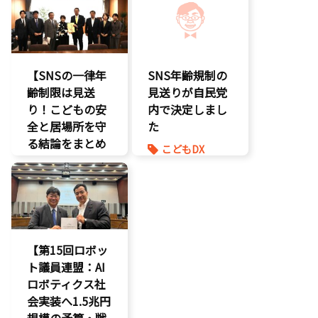
二次創作保護
エンタメ産業
促進
著作権
デジタル著作
表現規制
権
規制改革
国会質疑
【SNSの一律年
SNS年齢規制の
海賊版
齢制限は見送
見送りが自民党
知的財産
り！こどもの安
内で決定しまし
経済政策
全と居場所を守
た
著作権
る結論をまとめ
こどもDX
表現規制
ました】
こどもの権利
質問主意書
こどもDX
こども政策
こどもの権利
ゲーム規制
こども政策
表現規制
【第15回ロボッ
ト議員連盟：AI
ロボティクス社
会実装へ1.5兆円
規模の予算・戦