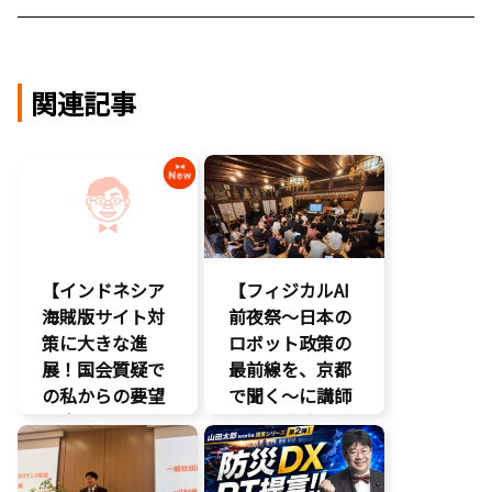
関連記事
【インドネシア
【フィジカルAI
海賊版サイト対
前夜祭～日本の
策に大きな進
ロボット政策の
展！国会質疑で
最前線を、京都
の私からの要望
で聞く～に講師
に応え、三谷法
として登壇。会
務副大臣がイン
場は満員御礼、
ドネシア法務副
絶えない人の出