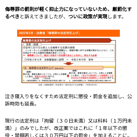
侮辱罪の罰則が軽く抑止力になっていないため、厳罰化す
るべき
と訴えてきましたが、
ついに政策が実現
します。
泣き寝入りをなくすため法定刑に懲役・罰金を追加し、公
訴時効も延長。
現行の法定刑は「拘留（３０日未満）又は科料（１万円未
満）」のみでしたが、改正案ではこれに「１年以下の懲
役・禁錮若しくは３０万円以下の罰金」を加えることに。