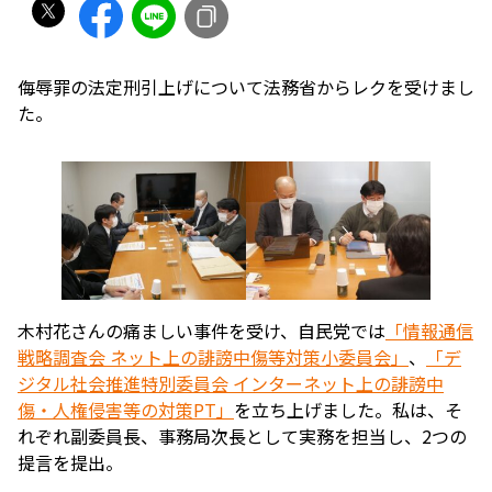
侮辱罪の法定刑引上げについて法務省からレクを受けまし
た。
木村花さんの痛ましい事件を受け、自民党では
「情報通信
戦略調査会 ネット上の誹謗中傷等対策小委員会」
、
「デ
ジタル社会推進特別委員会 インターネット上の誹謗中
傷・人権侵害等の対策PT」
を立ち上げました。私は、そ
れぞれ副委員長、事務局次長として実務を担当し、2つの
提言を提出。