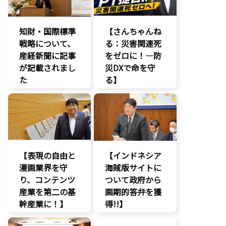
大臣に運営……
入りと……
エンタメ支援
AI
知財・国際標準
【さんちゃんね
エンタメ産業
戦略について、
促進
る：災害関連死
産経新聞に記事
デジタル著作
をゼロに！―防
権
が記載されまし
災DXで命を守
国会質疑
た
る】
海賊版
報道記事
DX
知的財産
知的財産
命を守る
経済政策
著作権
防災
著作権
【表現の自由と
【インドネシア
漫画業界を守
海賊版サイトに
り、コンテンツ
ついて政府から
産業を第二の基
画期的答弁を獲
幹産業に！】
得!!】
エンタメ支援
エンタメ支援