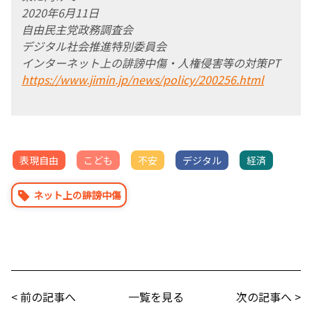
2020年6月11日
自由民主党政務調査会
デジタル社会推進特別委員会
インターネット上の誹謗中傷・人権侵害等の対策PT
https://www.jimin.jp/news/policy/200256.html
表現自由
こども
不安
デジタル
経済
ネット上の誹謗中傷
< 前の記事へ
一覧を見る
次の記事へ >