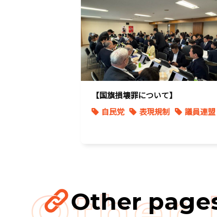
著作権
表現規制
質問主意書
【国旗損壊罪について】
自民党
表現規制
議員連盟
Other page