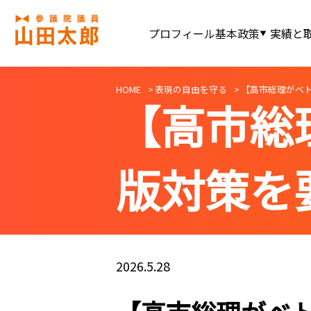
プロフィール
基本政策
実績と
HOME
表現の自由を守る
【高市総理がベ
【高市総
版対策を
2026.5.28