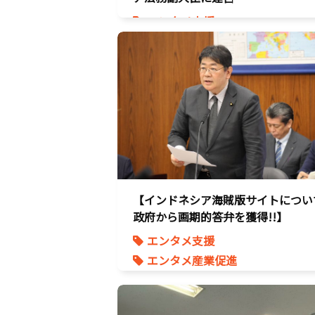
エンタメ支援
エンタメ産業促進
デジタル著作権
国会質疑
海賊版
知的財産
経済政策
著作権
【インドネシア海賊版サイトについ
政府から画期的答弁を獲得!!】
エンタメ支援
エンタメ産業促進
デジタル著作権
国会質疑
海賊版
知的財産
経済政策