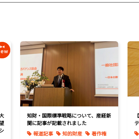
大
知財・国際標準戦略について、産経新
望
聞に記事が記載されました
シ
報道記事
知的財産
著作権