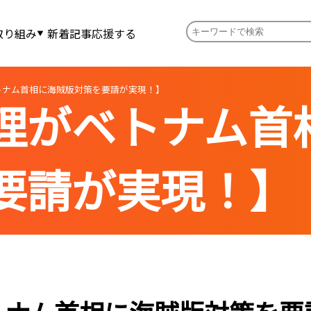
取り組み
新着記事
応援する
トナム首相に海賊版対策を要請が実現！】
理がベトナム首
要請が実現！】