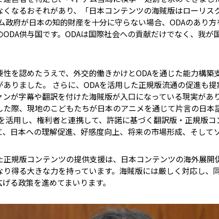
なくなるおそれがあり、「日本コンテンツの海賊版はローリス
ム政府が日本の知的財産を十分に守らない場合、ODAのあり
ODA供与国です。ODAは国際社会への貢献だけでなく、我が
要性を認めたうえで、外交的働きかけとODAを通じた能力構築
ありました。 さらに、ODAを活用した正規版流通の促進も
ァンが字幕や翻訳を付けた海賊版が入口になっている現実があ
した際、現地のこどもたちが日本のアニメを通じて片言の日本
Aを活用し、権利者と連携して、許諾に基づく翻訳版・正規版
に、日本への理解促進、好感度向上、将来の市場形成、そして
じた正規版コンテンツの提供支援は、日本コンテンツの海外展開
なり得る大きな力を持っています。海賊版には厳しく対応し、
広げる政策を進めてまいります。