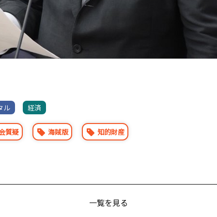
タル
経済
会質疑
海賊版
知的財産
一覧を見る