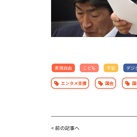
表現自由
こども
不安
デジ
エンタメ支援
国会
国
< 前の記事へ