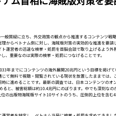
トナム首相に海賊版対策を要
会の一般質疑に立ち、外交政策の観点から推進するコンテンツ戦
市総理からベトナム側に対し、海賊版対策の実効的な推進を要請
イト運営者の迅速な検挙・処罰を首脳会談で取り上げるよう外
かし、重要なのは実際の検挙・処罰につなげることです。
033年までにコンテンツの海外展開20兆円という目標を掲げ
通じて無料で視聴・閲覧されている現状を放置したままでは、
時に進めることです。最新の調査では、日本コンテンツのオン
含めると、被害総額は約10.4兆円にのぼります。中でも深刻な
位の出版物海賊版サイト10サイトのうち、圧倒的上位を含む
て運営者を特定し、ベトナム当局に検挙・処罰を求めてきまし