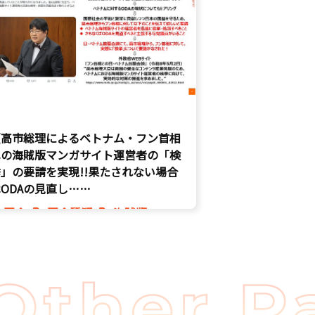
【高市総理によるベトナム・フン首相
への海賊版マンガサイト運営者の「検
」の要請を実現!!果たされない場合
ODAの見直し……
国会
国会質疑
海賊版
知的財産