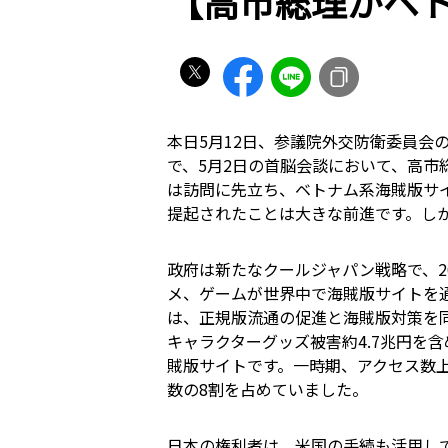
【高市総理がベ
本日5月12日、参議院外交防衛委員
で、5月2日の首脳会談において、高
は訪問に先立ち、ベトナム系海賊版サ
提起されたことは大きな前進です。し
政府は新たなクールジャパン戦略で、2
メ、ゲームが世界中で海賊版サイトを
は、正規版流通の促進と海賊版対策を同
キャラクターグッズ被害約4.7兆円を
賊版サイトです。一時期、アクセス数上
数の8割を占めていました。
日本の権利者は、米国の手続も活用し