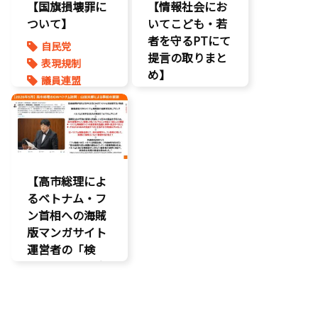
【国旗損壊罪に
【情報社会にお
ついて】
いてこども・若
者を守るPTにて
自民党
提言の取りまと
表現規制
め】
議員連盟
こどもの権利
こども政策
ネット上の誹
謗中傷
自民党
【高市総理によ
るベトナム・フ
ン首相への海賊
版マンガサイト
運営者の「検
挙」の要請を実
現!!果たされな
い場合はODAの
見直し……