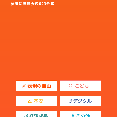
参議院議員会館623号室
表現の自由
こども
不安
デジタル
経済成長
その他