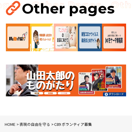
Other pages
国会
国会質疑
海賊版
知的財産
HOME
表現の自由を守る
C89 ボランティア募集