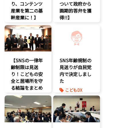
り、コンテンツ
デジタル著作
ついて政府から
権
産業を第二の基
画期的答弁を獲
国会質疑
幹産業に！】
得!!】
海賊版
エンタメ支援
エンタメ支援
知的財産
二次創作保護
エンタメ産業
経済政策
促進
著作権
著作権
デジタル著作
表現規制
権
規制改革
国会質疑
【SNSの一律年
SNS年齢規制の
海賊版
齢制限は見送
見送りが自民党
知的財産
り！こどもの安
内で決定しまし
経済政策
全と居場所を守
た
著作権
る結論をまとめ
こどもDX
表現規制
ました】
こどもの権利
質問主意書
こどもDX
こども政策
こどもの権利
ゲーム規制
こども政策
表現規制