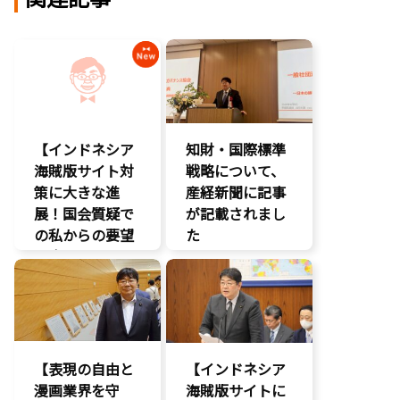
【インドネシア
知財・国際標準
海賊版サイト対
戦略について、
策に大きな進
産経新聞に記事
展！国会質疑で
が記載されまし
の私からの要望
た
に応え、三谷法
報道記事
務副大臣がイン
知的財産
ドネシア法務副
著作権
大臣に運営……
エンタメ支援
【表現の自由と
【インドネシア
エンタメ産業
漫画業界を守
促進
海賊版サイトに