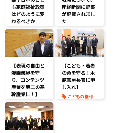
子育て支援拡
も家庭福祉政策
産経新聞に記事
充
はどのように変
が記載されまし
孤独孤立対策
わるべきか
た
将来不安
自民党
こどもの権利
報道記事
こども政策
知的財産
議員連盟
著作権
障がい児者支
援
【表現の自由と
養子縁組
【こども・若者
漫画業界を守
の命を守る！木
り、コンテンツ
原官房長官に申
産業を第二の基
し入れ】
幹産業に！】
こどもの権利
エンタメ支援
こども政策
二次創作保護
命を守る
著作権
孤独孤立対策
表現規制
規制改革