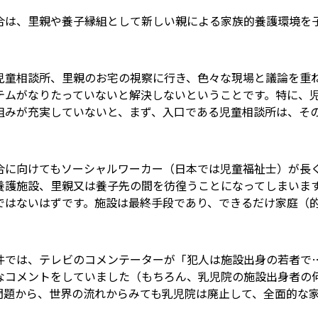
合は、里親や養子縁組として新しい親による家族的養護環境を
児童相談所、里親のお宅の視察に行き、色々な現場と議論を重
テムがなりたっていないと解決しないということです。特に、
組みが充実していないと、まず、入口である児童相談所は、そ
合に向けてもソーシャルワーカー（日本では児童福祉士）が長
養護施設、里親又は養子先の間を彷徨うことになってしまいま
ではないはずです。施設は最終手段であり、できるだけ家庭（
件では、テレビのコメンテーターが「犯人は施設出身の若者で
なコメントをしていました（もちろん、乳児院の施設出身者の
問題から、世界の流れからみても乳児院は廃止して、全面的な