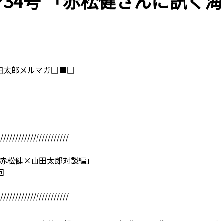
34号 「赤松健さんに訊く
田太郎メルマガ□■□
////////////////////////
「赤松健×山田太郎対談編」
回
////////////////////////