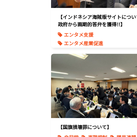
【インドネシア海賊版サイトについ
政府から画期的答弁を獲得!!】
エンタメ支援
エンタメ産業促進
デジタル著作権
国会質疑
海賊版
知的財産
経済政策
著作権
表現規制
質問主意書
【国旗損壊罪について】