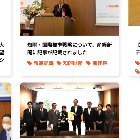
大
知財・国際標準戦略について、産経新
望
聞に記事が記載されました
シ
報道記事
知的財産
著作権