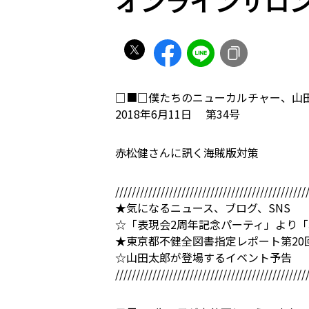
オンラインサロン
□■□僕たちのニューカルチャー、山
2018年6月11日 第34号
赤松健さんに訊く海賊版対策
//////////////////////////////////////////////
★気になるニュース、ブログ、SNS
☆「表現会2周年記念パーティ」より
★東京都不健全図書指定レポート第20
☆山田太郎が登場するイベント予告
//////////////////////////////////////////////