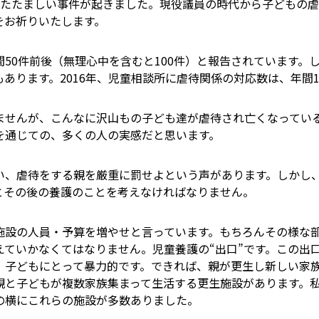
いたたましい事件が起きました。現役議員の時代から子どもの
をお祈りいたします。
50件前後（無理心中を含むと100件）と報告されています。し
あります。2016年、児童相談所に虐待関係の対応数は、年間1
ませんが、こんなに沢山もの子ども達が虐待され亡くなってい
を通じての、多くの人の実感だと思います。
い、虐待をする親を厳重に罰せよという声があります。しかし
とその後の養護のことを考えなければなりません。
施設の人員・予算を増やせと言っています。もちろんその様な
えていかなくてはなりません。児童養護の“出口”です。この出
、子どもにとって暴力的です。できれば、親が更生し新しい家
親と子どもが複数家族集まって生活する更生施設があります。
の横にこれらの施設が多数ありました。