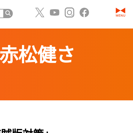
「赤松健さ