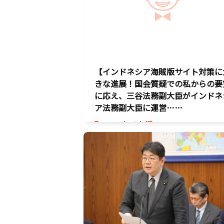
【インドネシア海賊版サイト対策に
きな進展！国会質疑での私からの要
に応え、三谷法務副大臣がインドネ
ア法務副大臣に運営……
エンタメ支援
エンタメ産業促進
デジタル著作権
国会質疑
海賊版
知的財産
経済政策
著作権