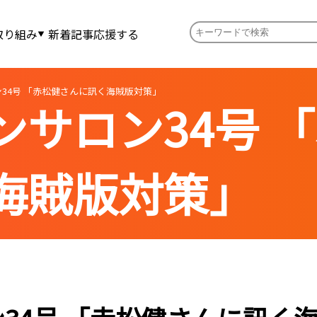
取り組み
新着記事
応援する
34号 「赤松健さんに訊く海賊版対策」
ンサロン34号 
海賊版対策」