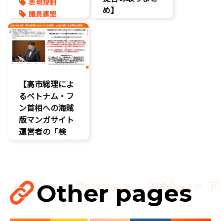
表現規制
め】
議員連盟
こどもの権利
こども政策
ネット上の誹
謗中傷
自民党
【高市総理によ
るベトナム・フ
ン首相への海賊
版マンガサイト
運営者の「検
挙」の要請を実
現!!果たされな
い場合はODAの
見直し……
Other pages
国会
国会質疑
海賊版