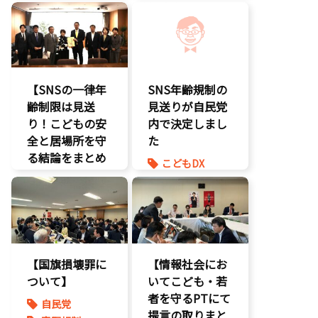
エンタメ支援
エンタメ支援
知的財産
二次創作保護
エンタメ産業
経済政策
促進
著作権
著作権
デジタル著作
表現規制
権
規制改革
国会質疑
【SNSの一律年
SNS年齢規制の
海賊版
齢制限は見送
見送りが自民党
知的財産
り！こどもの安
内で決定しまし
経済政策
全と居場所を守
た
著作権
る結論をまとめ
こどもDX
表現規制
ました】
こどもの権利
質問主意書
こどもDX
こども政策
こどもの権利
ゲーム規制
こども政策
表現規制
【国旗損壊罪に
【情報社会にお
ついて】
いてこども・若
者を守るPTにて
自民党
提言の取りまと