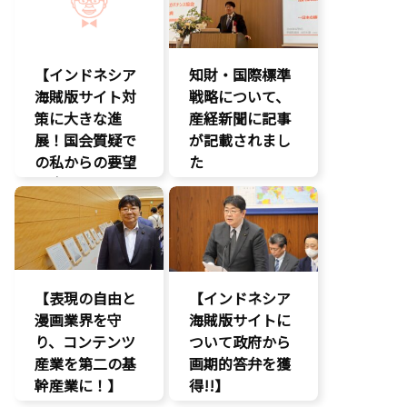
【インドネシア
知財・国際標準
海賊版サイト対
戦略について、
策に大きな進
産経新聞に記事
展！国会質疑で
が記載されまし
の私からの要望
た
に応え、三谷法
報道記事
務副大臣がイン
知的財産
ドネシア法務副
著作権
大臣に運営……
エンタメ支援
【表現の自由と
【インドネシア
エンタメ産業
漫画業界を守
促進
海賊版サイトに
り、コンテンツ
デジタル著作
ついて政府から
権
産業を第二の基
画期的答弁を獲
国会質疑
幹産業に！】
得!!】
海賊版