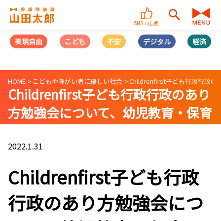
SNSで応援
表現自由
こども
不安
デジタル
経済
HOME
こどもや障がい者に優しい社会
Childrenfirst子ども
Childrenfirst子ども行政行政のあり
方勉強会について、幼児教育・保育
に関する専門誌「遊育」に掲載され
ました
2022.1.31
Childrenfirst子ども行政
行政のあり方勉強会につ