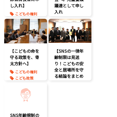
し入れ】
孤独孤立対策
議連として申し
将来不安
入れ
こどもの権利
自民党
こども政策
こども政策
命を守る
児童福祉法
孤独孤立対策
児童虐待対策
命を守る
【こどもの命を
【SNSの一律年
守る政策を、骨
齢制限は見送
太方針へ】
り！こどもの安
全と居場所を守
こどもの権利
る結論をまとめ
こども政策
ました】
児童虐待対策
命を守る
こどもDX
子育て支援拡
こどもの権利
充
こども政策
孤独孤立対策
SNS年齢規制の
将来不安