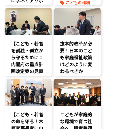
に学ぶピアサポ
こどもの権利
ートと支援体制
こども政策
の核心
命を守る
こども政策
養子縁組
児童福祉法
児童虐待対策
【こども・若者
抜本的改革が必
社会的養護
を孤独・孤立か
要！日本のこど
養子縁組
ら守るために：
も家庭福祉政策
内閣府の重点計
はどのように変
画改定案の見直
わるべきか
しを要求
】
こどもの権利
いじめ対策
こども政策
こどもの権利
議員連盟
こども政策
障がい児者支
援
不登校支援
【こども・若者
こどもが家庭的
養子縁組
命を守る
の命を守る！木
な環境で育つ社
子育て支援拡
原官房長官に申
充
会へ。児童養護