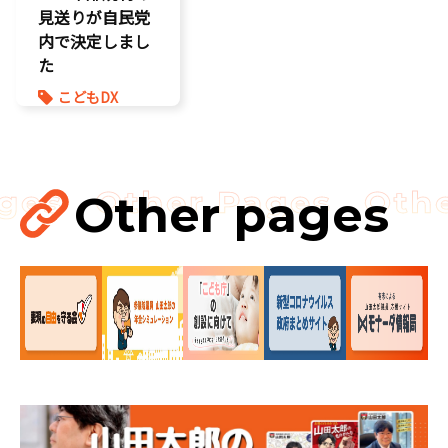
見送りが自民党
内で決定しまし
た
こどもDX
こどもの権利
こども政策
ゲーム規制
表現規制
Other pages