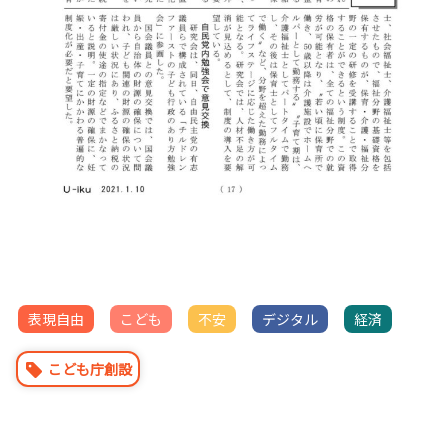
表現自由
こども
不安
デジタル
経済
こども庁創設