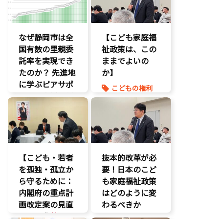
なぜ静岡市は全
【こども家庭福
国有数の里親委
祉政策は、この
託率を実現でき
ままでよいの
たのか？ 先進地
か】
に学ぶピアサポ
こどもの権利
ートと支援体制
こども政策
の核心
命を守る
こども政策
養子縁組
児童福祉法
児童虐待対策
【こども・若者
抜本的改革が必
社会的養護
を孤独・孤立か
要！日本のこど
養子縁組
ら守るために：
も家庭福祉政策
内閣府の重点計
はどのように変
画改定案の見直
わるべきか
しを要求
】