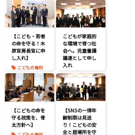
こどもの権利
いじめ対策
こども政策
こどもの権利
議員連盟
こども政策
障がい児者支
援
不登校支援
【こども・若者
こどもが家庭的
養子縁組
命を守る
の命を守る！木
な環境で育つ社
子育て支援拡
原官房長官に申
充
会へ。児童養護
し入れ】
孤独孤立対策
議連として申し
将来不安
入れ
こどもの権利
自民党
こども政策
こども政策
命を守る
児童福祉法
孤独孤立対策
児童虐待対策
命を守る
【こどもの命を
【SNSの一律年
守る政策を、骨
齢制限は見送
太方針へ】
り！こどもの安
全と居場所を守
こどもの権利