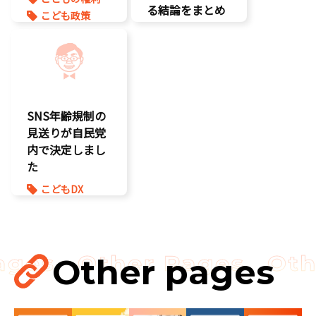
る結論をまとめ
こども政策
ました】
児童虐待対策
命を守る
こどもDX
子育て支援拡
こどもの権利
充
こども政策
孤独孤立対策
SNS年齢規制の
将来不安
見送りが自民党
内で決定しまし
た
こどもDX
こどもの権利
こども政策
ゲーム規制
表現規制
Other pages