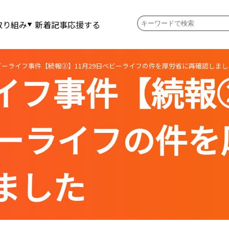
取り組み
新着記事
応援する
ビーライフ事件【続報②】11月29日ベビーライフの件を厚労省に再確認しまし
イフ事件【続報②
ビーライフの件を
ました