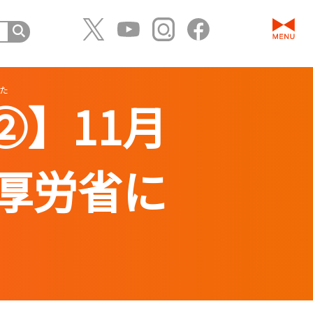
た
】11月
厚労省に