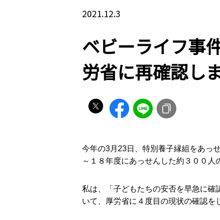
2021.12.3
ベビーライフ事件
労省に再確認し
今年の3月23日、特別養子縁組をあ
～１８年度にあっせんした約３００人
私は、「子どもたちの安否を早急に確
いて、厚労省に４度目の現状の確認を