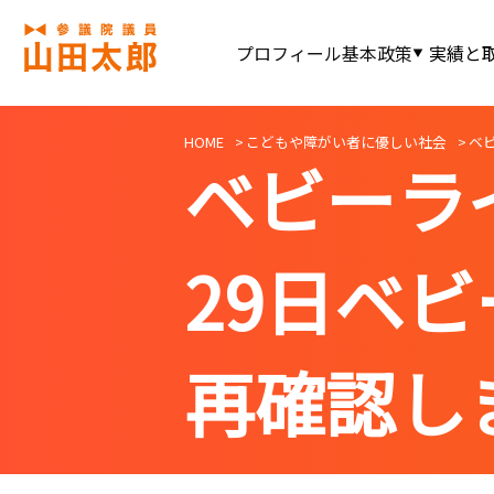
プロフィール
基本政策
実績と
HOME
こどもや障がい者に優しい社会
ベ
ベビーラ
29日ベ
再確認し