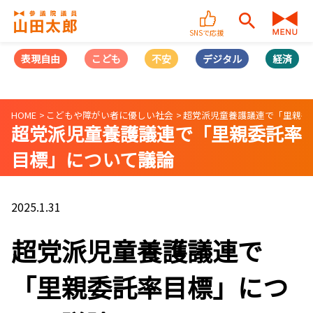
SNSで応援
表現自由
こども
不安
デジタル
経済
HOME
こどもや障がい者に優しい社会
超党派児童養護議連で「里親委
超党派児童養護議連で「里親委託率
目標」について議論
2025.1.31
超党派児童養護議連で
「里親委託率目標」につ