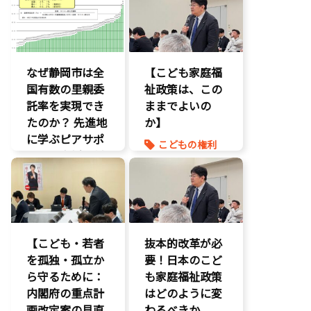
なぜ静岡市は全
【こども家庭福
国有数の里親委
祉政策は、この
託率を実現でき
ままでよいの
たのか？ 先進地
か】
に学ぶピアサポ
こどもの権利
ートと支援体制
こども政策
の核心
命を守る
こども政策
養子縁組
児童福祉法
児童虐待対策
【こども・若者
抜本的改革が必
社会的養護
を孤独・孤立か
要！日本のこど
養子縁組
ら守るために：
も家庭福祉政策
内閣府の重点計
はどのように変
画改定案の見直
わるべきか