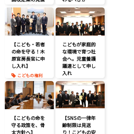
しを要求
】
こどもの権利
いじめ対策
こども政策
こどもの権利
議員連盟
こども政策
障がい児者支
援
不登校支援
【こども・若者
こどもが家庭的
養子縁組
命を守る
の命を守る！木
な環境で育つ社
子育て支援拡
原官房長官に申
充
会へ。児童養護
し入れ】
孤独孤立対策
議連として申し
将来不安
入れ
こどもの権利
自民党
こども政策
こども政策
命を守る
児童福祉法
孤独孤立対策
児童虐待対策
命を守る
【こどもの命を
【SNSの一律年
守る政策を、骨
齢制限は見送
太方針へ】
り！こどもの安