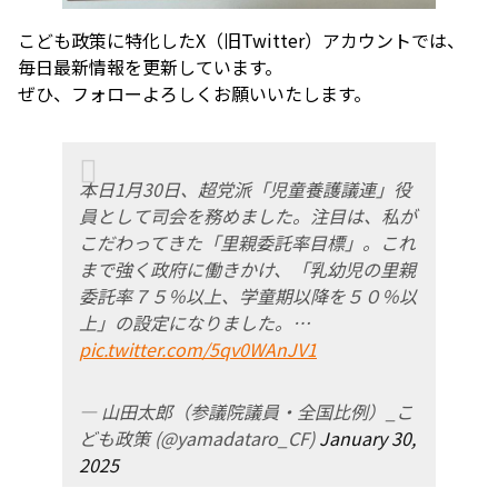
こども政策に特化したX（旧Twitter）アカウントでは、
毎日最新情報を更新しています。
ぜひ、フォローよろしくお願いいたします。
本日1月30日、超党派「児童養護議連」役
員として司会を務めました。注目は、私が
こだわってきた「里親委託率目標」。これ
まで強く政府に働きかけ、「乳幼児の里親
委託率７５％以上、学童期以降を５０％以
上」の設定になりました。…
pic.twitter.com/5qv0WAnJV1
— 山田太郎（参議院議員・全国比例）_こ
ども政策 (@yamadataro_CF)
January 30,
2025