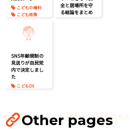
全と居場所を守
こどもの権利
る結論をまとめ
こども政策
ました】
児童虐待対策
命を守る
こどもDX
子育て支援拡
こどもの権利
充
こども政策
孤独孤立対策
SNS年齢規制の
将来不安
見送りが自民党
内で決定しまし
た
こどもDX
こどもの権利
こども政策
ゲーム規制
表現規制
Other pages