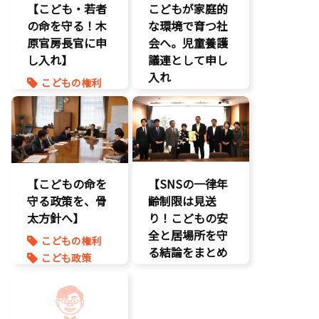
【こども・若者
こどもが家庭的
養子縁組
命を守る
の命を守る！木
な環境で育つ社
子育て支援拡
原官房長官に申
充
会へ。児童養護
し入れ】
孤独孤立対策
議連として申し
将来不安
入れ
こどもの権利
自民党
こども政策
こども政策
命を守る
児童福祉法
孤独孤立対策
児童虐待対策
命を守る
【こどもの命を
【SNSの一律年
守る政策を、骨
齢制限は見送
太方針へ】
り！こどもの安
全と居場所を守
こどもの権利
る結論をまとめ
こども政策
ました】
児童虐待対策
命を守る
こどもDX
子育て支援拡
こどもの権利