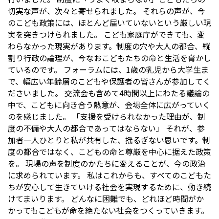
切実な声が、次々と寄せられました。 それらの声が、今
のこども政策には、ほとんど届いていないという厳しい現
実を突きつけられました。 こども家庭庁ができても、変
わらなかった現実があります。制度の穴や大人の都合、縦
割り行政の論理が、今なおこどもたちの命と生活を脅かし
ているのです。 フォーラムには、1歳の乳児から大学生ま
で、幅広い年齢層のこどもや保護者の皆さんが参加してく
ださいました。 交流会も含めて4時間以上にわたる議論の
中で、こどもに向き合う熱意が、会場全体に広がっていく
のを感じました。 「支援を受けられなかった理由が、制
度の不備や大人の都合であってはならない」 それが、参
加者一人ひとりと私が共有した、揺るぎない思いです。制
度の都合ではなく、こどもの命と尊厳を中心に据えた政策
を。 現場の声を制度のかたちに変えることが、今の政治
に求められています。 私はこれからも、すべてのこどもた
ちが安心して生きていける社会を実現するために、動き続
けてまいります。 どんなに困難でも、どれほど時間がか
かっても――こどもが命を絶たない社会をつくっていきます。