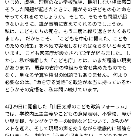
いじめ、虐待、理解のない学校現場、機能しない相談窓口――
そうした問題が起きたときに、誰がその子どもの心と命を
守ってくれるのでしょうか。 そして、そもそも問題が起
きないように、誰が事前に支えてくれるのでしょうか。
私は、こどもたちの死を、もう二度と繰り返させたくあり
ません。 だからこそ、「こどもを中心に据えた、こども
のための政策」を本気で実現しなければならないと考えて
います。 こども家庭庁が設立されて2年が経ちました。 し
かし、私が構想した「こども庁」とは、いまだ程遠い現実
があります。 既存の省庁の枠組みを寄せ集めたものでも
なく、単なる予算や権限の問題でもありません。 何より
必要なのは、“命を守る覚悟”を政治が本当に持っているか
どうか――その覚悟を、私は問い続けています。
4月29日に開催した「山田太郎のこども政策フォーラム」
では、学校内民主主義やこどもの意見表明、不登校、障が
い児支援、ヤングケアラーの問題などについて、3名のゲ
ストを迎え、そして現場の声を交えながら徹底的に議論を
行いました。 制度に「うまく収まらない」こどもたちの