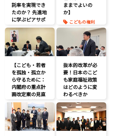
託率を実現でき
ままでよいの
たのか？ 先進地
か】
に学ぶピアサポ
こどもの権利
ートと支援体制
こども政策
の核心
命を守る
こども政策
養子縁組
児童福祉法
児童虐待対策
【こども・若者
抜本的改革が必
社会的養護
を孤独・孤立か
要！日本のこど
養子縁組
ら守るために：
も家庭福祉政策
内閣府の重点計
はどのように変
画改定案の見直
わるべきか
しを要求
】
こどもの権利
いじめ対策
こども政策
こどもの権利
議員連盟
こども政策
障がい児者支
援
不登校支援