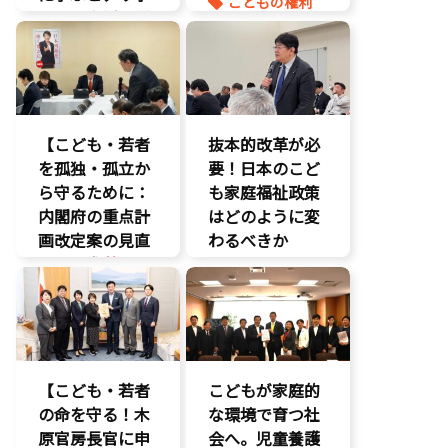
こどもの権利
ートと支援体制
こども政策
の核心
命を守る
こども政策
養子縁組
児童福祉法
児童虐待対策
【こども・若者
抜本的改革が必
社会的養護
を孤独・孤立か
要！日本のこど
養子縁組
ら守るために：
も家庭福祉政策
内閣府の重点計
はどのように変
画改定案の見直
わるべきか
しを要求
】
こどもの権利
いじめ対策
こども政策
こどもの権利
議員連盟
こども政策
障がい児者支
援
不登校支援
【こども・若者
こどもが家庭的
養子縁組
命を守る
の命を守る！木
な環境で育つ社
子育て支援拡
原官房長官に申
充
会へ。児童養護