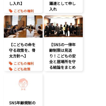
し入れ】
孤独孤立対策
議連として申し
将来不安
入れ
こどもの権利
自民党
こども政策
こども政策
命を守る
児童福祉法
孤独孤立対策
児童虐待対策
命を守る
【こどもの命を
【SNSの一律年
守る政策を、骨
齢制限は見送
太方針へ】
り！こどもの安
全と居場所を守
こどもの権利
る結論をまとめ
こども政策
ました】
児童虐待対策
命を守る
こどもDX
子育て支援拡
こどもの権利
充
こども政策
孤独孤立対策
SNS年齢規制の
将来不安