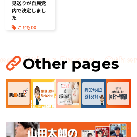
見送りが自民党
内で決定しまし
た
こどもDX
こどもの権利
こども政策
ゲーム規制
表現規制
Other pages