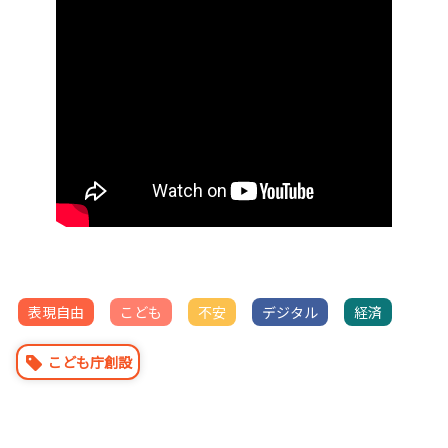
表現自由
こども
不安
デジタル
経済
こども庁創設