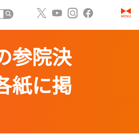
の参院決
各紙に掲