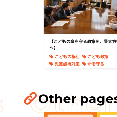
【こどもの命を守る政策を、骨太方
へ】
こどもの権利
こども政策
児童虐待対策
命を守る
子育て支援拡充
孤独孤立対策
将来不安
Other page