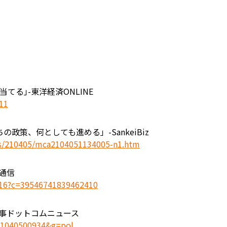
てる｣-東洋経済ONLINE
111
策、何としても進める」-SankeiBiz
ws/210405/mca2104051134005-n1.htm
通信
80416?c=39546741839462410
事ドットコムニュース
2021040500934&g=pol