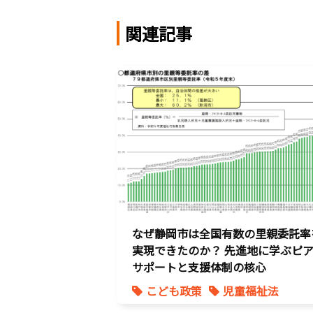
関連記事
なぜ静岡市は全国有数の里親委託率
実現できたのか？ 先進地に学ぶピ
サポートと支援体制の核心
こども政策
児童福祉法
児童虐待対策
社会的養護