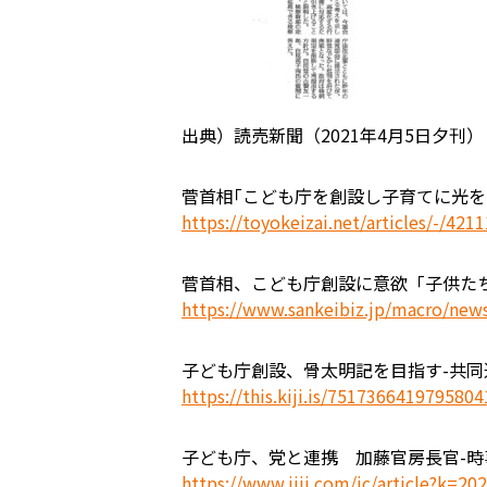
出典）読売新聞（2021年4月5日夕刊）
菅首相｢こども庁を創設し子育てに光を当
https://toyokeizai.net/articles/-/421
菅首相、こども庁創設に意欲「子供たちの政
https://www.sankeibiz.jp/macro/ne
子ども庁創設、骨太明記を目指す-共同
https://this.kiji.is/7517366419795
子ども庁、党と連携 加藤官房長官-時
https://www.jiji.com/jc/article?k=