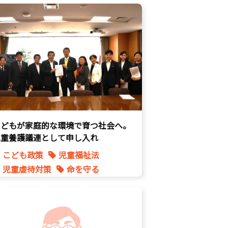
命を守る
子育て支援拡充
孤独孤立対策
将来不安
自民党
こどもが家庭的な環境で育つ社会へ。
児童養護議連として申し入れ
こども政策
児童福祉法
児童虐待対策
命を守る