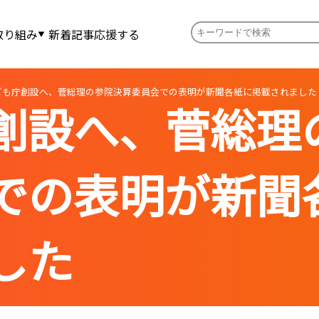
取り組み
新着記事
応援する
ども庁創設へ、菅総理の参院決算委員会での表明が新聞各紙に掲載されました
創設へ、菅総理
での表明が新聞
した