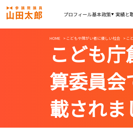
プロフィール
基本政策
実績と
HOME
こどもや障がい者に優しい社会
こ
こども庁
算委員会
載されま