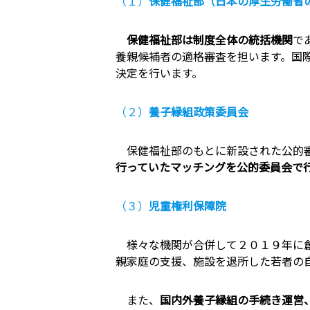
（１）
保健福祉部（日本の厚生労働省
保健福祉部は制度全体の統括機関
で
養親候補者の適格審査を担います。国
決定を行います。
（２）
養子縁組政策委員会
保健福祉部のもとに新設された公的審
行っていたマッチングを公的委員会で
（３）
児童権利保障院
様々な機関が合併して２０１９年に
親家庭の支援、施設を退所した若者の
また、
国内外養子縁組の手続き運営