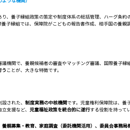
のような機関）
あり、養子縁組政策の策定や制度体系の総括管理、ハーグ条約
際養子縁組では、保障院がこどもの報告書作成、相手国の養親
議機関で、養親候補者の審査やマッチング審議、国際養子縁
行う
ことが、大きな特徴です。
創設された、
制度実務の中核機関
です。児童権利保障院は、養
自立支援など、
児童福祉政策を統合的に遂行
する役割を持って
、養親募集・教育、家庭調査（委託機関活用）、委員会事務局