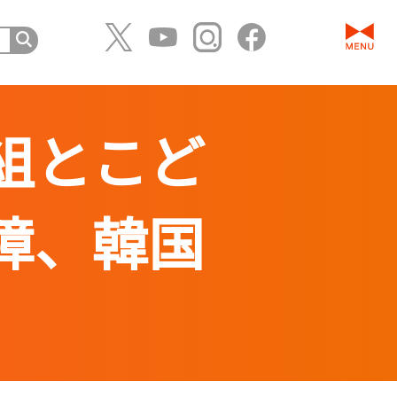
組とこど
障、韓国