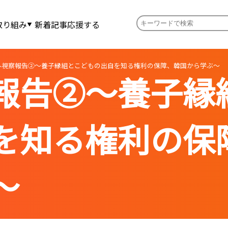
取り組み
新着記事
応援する
外視察報告②〜養子縁組とこどもの出自を知る権利の保障、韓国から学ぶ〜
報告②〜養子縁
を知る権利の保
〜