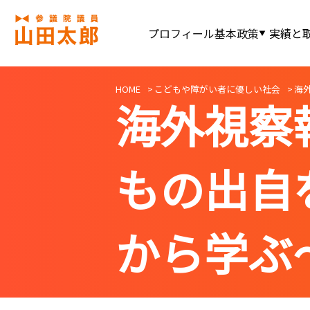
プロフィール
基本政策
実績と
HOME
こどもや障がい者に優しい社会
海
海外視察
もの出自
から学ぶ