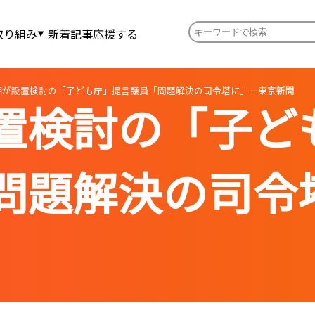
取り組み
新着記事
応援する
相が設置検討の「子ども庁」提言議員「問題解決の司令塔に」ー東京新聞
置検討の「子ど
問題解決の司令