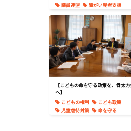
議員連盟
障がい児者支援
養子縁組
【こどもの命を守る政策を、骨太方
へ】
こどもの権利
こども政策
児童虐待対策
命を守る
子育て支援拡充
孤独孤立対策
将来不安