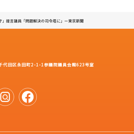
庁」提言議員「問題解決の司令塔に」ー東京新聞
都千代田区永田町2-1-1
参議院議員会館623号室