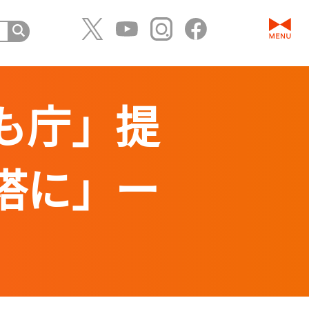
も庁」提
塔に」ー