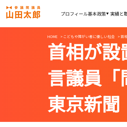
プロフィール
基本政策
実績と
HOME
こどもや障がい者に優しい社会
首
首相が設
言議員「
東京新聞