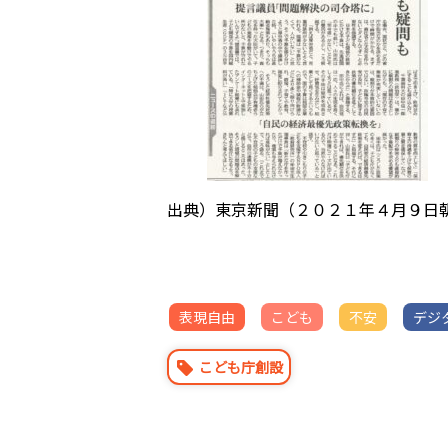
出典）東京新聞（２０２１年４月９日
表現自由
こども
不安
デジ
こども庁創設