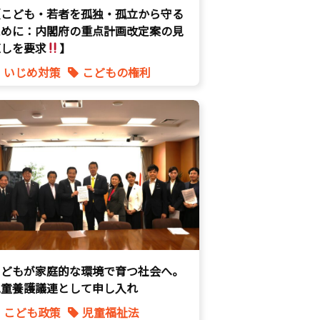
【こども・若者を孤独・孤立から守る
ために：内閣府の重点計画改定案の見
直しを要求
】
いじめ対策
こどもの権利
こども政策
不登校支援
命を守る
子育て支援拡充
孤独孤立対策
将来不安
自民党
こどもが家庭的な環境で育つ社会へ。
児童養護議連として申し入れ
こども政策
児童福祉法