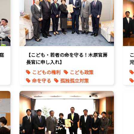
庭
【こども・若者の命を守る！木原官房
長官に申し入れ】
こどもの権利
こども政策
命を守る
孤独孤立対策