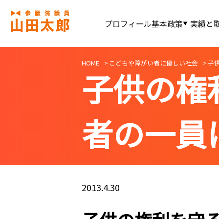
プロフィール
基本政策
実績と
HOME
こどもや障がい者に優しい社会
子
子供の権
者の一員
2013.4.30