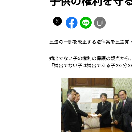
子供の権利を守
民法の一部を改正する法律案を民主党
嫡出でない子の権利の保護の観点から
「嫡出でない子は嫡出である子の2分の