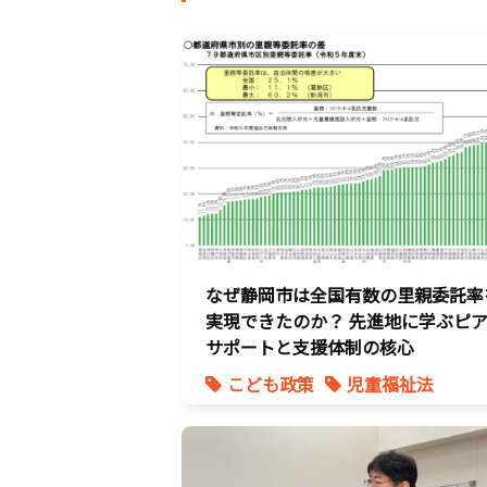
なぜ静岡市は全国有数の里親委託率
実現できたのか？ 先進地に学ぶピ
サポートと支援体制の核心
こども政策
児童福祉法
児童虐待対策
社会的養護
養子縁組