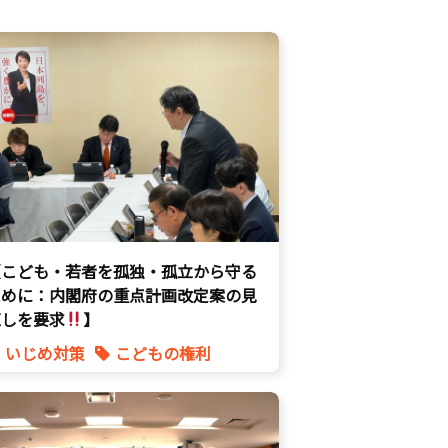
【こども・若者を孤独・孤立から守る
ために：内閣府の重点計画改定案の見
直しを要求
】
いじめ対策
こどもの権利
こども政策
不登校支援
命を守る
子育て支援拡充
孤独孤立対策
将来不安