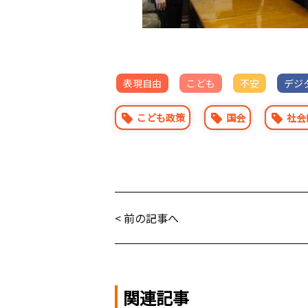
表現自由
こども
不安
デジ
こども政策
国会
社会
< 前の記事へ
関連記事