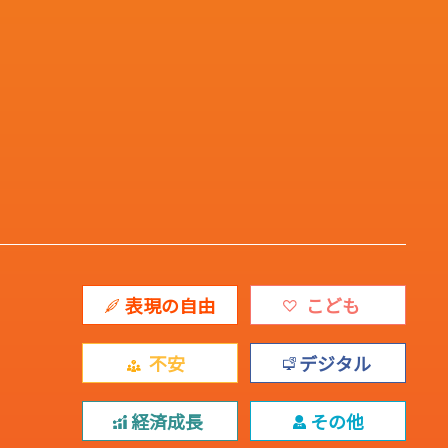
表現の自由
こども
不安
デジタル
経済成長
その他