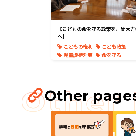
【こどもの命を守る政策を、骨太方
へ】
こどもの権利
こども政策
児童虐待対策
命を守る
子育て支援拡充
孤独孤立対策
将来不安
Other page