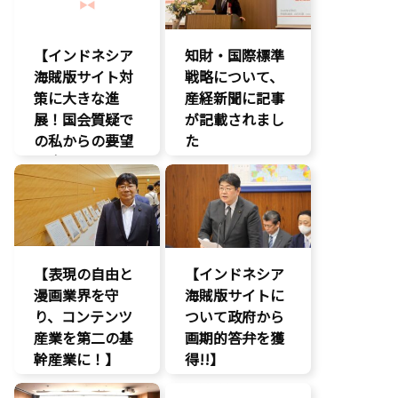
【インドネシア
知財・国際標準
海賊版サイト対
戦略について、
策に大きな進
産経新聞に記事
展！国会質疑で
が記載されまし
の私からの要望
た
に応え、三谷法
報道記事
務副大臣がイン
知的財産
ドネシア法務副
著作権
大臣に運営……
エンタメ支援
【表現の自由と
【インドネシア
エンタメ産業
漫画業界を守
促進
海賊版サイトに
り、コンテンツ
デジタル著作
ついて政府から
権
産業を第二の基
画期的答弁を獲
国会質疑
幹産業に！】
得!!】
海賊版
エンタメ支援
エンタメ支援
知的財産