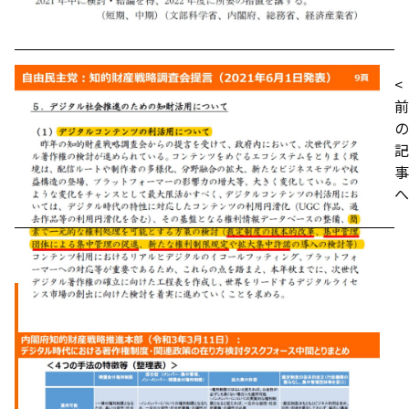
<
前
の
記
事
へ