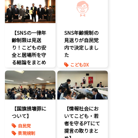
二次創作保護
エンタメ産業
経済政策
促進
著作権
著作権
デジタル著作
表現規制
権
規制改革
国会質疑
【SNSの一律年
SNS年齢規制の
海賊版
齢制限は見送
見送りが自民党
知的財産
り！こどもの安
内で決定しまし
経済政策
全と居場所を守
た
著作権
る結論をまとめ
こどもDX
表現規制
ました】
こどもの権利
質問主意書
こどもDX
こども政策
こどもの権利
ゲーム規制
こども政策
表現規制
【国旗損壊罪に
【情報社会にお
ついて】
いてこども・若
者を守るPTにて
自民党
提言の取りまと
表現規制
め】