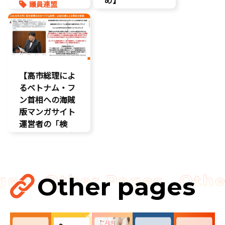
議員連盟
こどもの権利
こども政策
ネット上の誹
謗中傷
自民党
【高市総理によ
るベトナム・フ
ン首相への海賊
版マンガサイト
運営者の「検
挙」の要請を実
現!!果たされな
い場合はODAの
見直し……
Other pages
国会
国会質疑
海賊版
知的財産