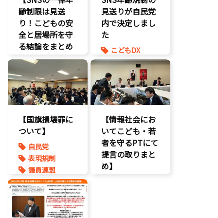
海賊版
齢制限は見送
見送りが自民党
知的財産
り！こどもの安
内で決定しまし
経済政策
全と居場所を守
た
著作権
る結論をまとめ
こどもDX
表現規制
ました】
こどもの権利
質問主意書
こどもDX
こども政策
こどもの権利
ゲーム規制
こども政策
表現規制
【国旗損壊罪に
【情報社会にお
ついて】
いてこども・若
者を守るPTにて
自民党
提言の取りまと
表現規制
め】
議員連盟
こどもの権利
こども政策
ネット上の誹
謗中傷