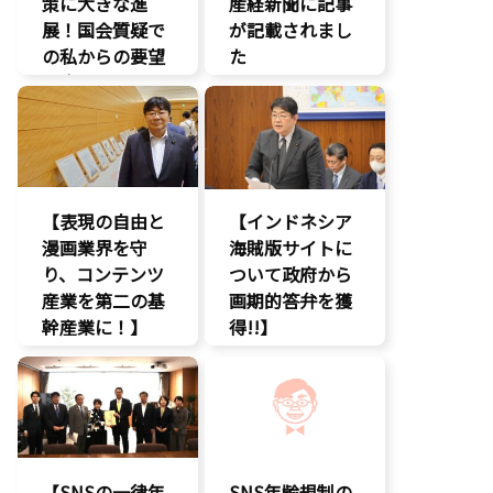
策に大きな進
産経新聞に記事
展！国会質疑で
が記載されまし
の私からの要望
た
に応え、三谷法
報道記事
務副大臣がイン
知的財産
ドネシア法務副
著作権
大臣に運営……
エンタメ支援
【表現の自由と
【インドネシア
エンタメ産業
漫画業界を守
促進
海賊版サイトに
り、コンテンツ
デジタル著作
ついて政府から
権
産業を第二の基
画期的答弁を獲
国会質疑
幹産業に！】
得!!】
海賊版
エンタメ支援
エンタメ支援
知的財産
二次創作保護
エンタメ産業
経済政策
促進
著作権
著作権
デジタル著作
表現規制
権
規制改革
国会質疑
【SNSの一律年
SNS年齢規制の