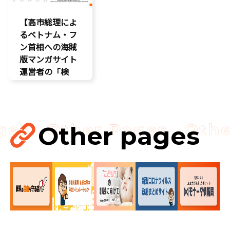
自民党
【高市総理によ
るベトナム・フ
ン首相への海賊
版マンガサイト
運営者の「検
挙」の要請を実
現!!果たされな
い場合はODAの
見直し……
Other pages
国会
国会質疑
海賊版
知的財産