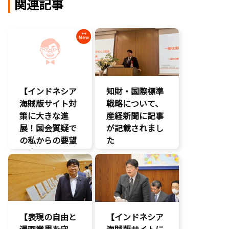
関連記事
【インドネシア
知財・国際標準
海賊版サイト対
戦略について、
策に大きな進
産経新聞に記事
展！国会質疑で
が記載されまし
の私からの要望
た
に応え、三谷法
報道記事
務副大臣がイン
知的財産
ドネシア法務副
著作権
大臣に運営……
エンタメ支援
【表現の自由と
【インドネシア
エンタメ産業
漫画業界を守
促進
海賊版サイトに