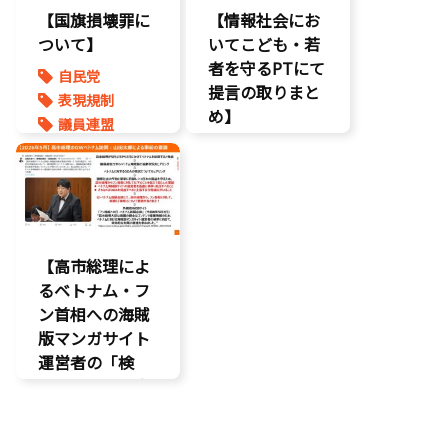
【国旗損壊罪に
【情報社会にお
ついて】
いてこども・若
者を守るPTにて
自民党
提言の取りまと
表現規制
め】
議員連盟
こどもの権利
こども政策
ネット上の誹
謗中傷
自民党
【高市総理によ
るベトナム・フ
ン首相への海賊
版マンガサイト
運営者の「検
挙」の要請を実
現!!果たされな
い場合はODAの