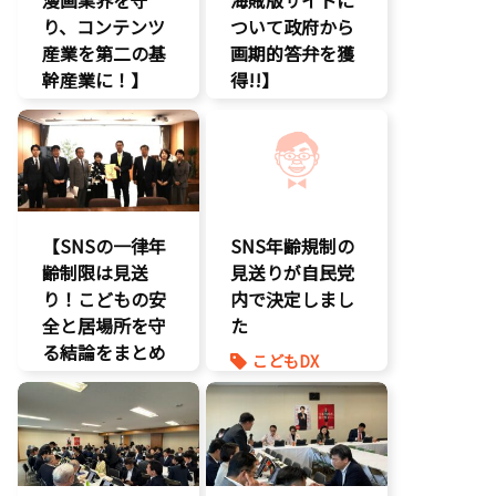
り、コンテンツ
デジタル著作
ついて政府から
権
産業を第二の基
画期的答弁を獲
国会質疑
幹産業に！】
得!!】
海賊版
エンタメ支援
エンタメ支援
知的財産
二次創作保護
エンタメ産業
経済政策
促進
著作権
著作権
デジタル著作
表現規制
権
規制改革
国会質疑
【SNSの一律年
SNS年齢規制の
海賊版
齢制限は見送
見送りが自民党
知的財産
り！こどもの安
内で決定しまし
経済政策
全と居場所を守
た
著作権
る結論をまとめ
こどもDX
表現規制
ました】
こどもの権利
質問主意書
こどもDX
こども政策
こどもの権利
ゲーム規制
こども政策
表現規制