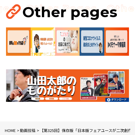
見直し……
Other pages
国会
国会質疑
海賊版
知的財産
HOME
動画投稿
【第325回】保存版「日本版フェアユースが二次創作やコミ